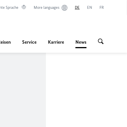
hte Sprache
More languages
DE
EN
FR
Reisen
Service
Karriere
News