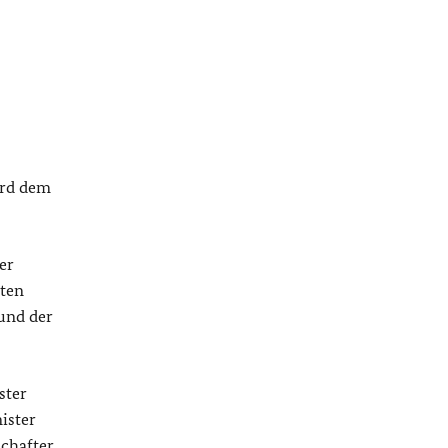
ird dem
er
nten
und der
ster
ister
chafter