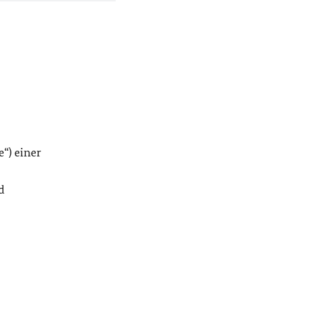
e
“) einer
d