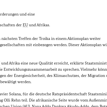
rderungen und eine
lschaften der
EU
und Afrikas.
m nächsten Treffen der Troika in einem Aktionsplan weiter
ilgesellschaften mit einbezogen werden. Dieser Aktionsplan w
U
und Afrika eine neue Qualität erreicht, erklärte Staatsminist
er die Entwicklungszusammenarbeit zu sprechen. Vielmehr kön
en der Energiesicherheit, des Klimaschutzes, der Migration 
 bewältigt werden.
avier Solana
, für die deutsche Ratspräsidentschaft Staatsmini
g Olli Rehn teil. Die afrikanische Seite wurde vom Außenmin
schen Union (
AU
), Nana Addo Dankwa Akudo-Addo, dem Bots