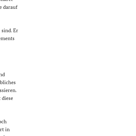
e darauf
 sind. Er
tements
end
ebliches
ssieren.
 diese
och
rt in