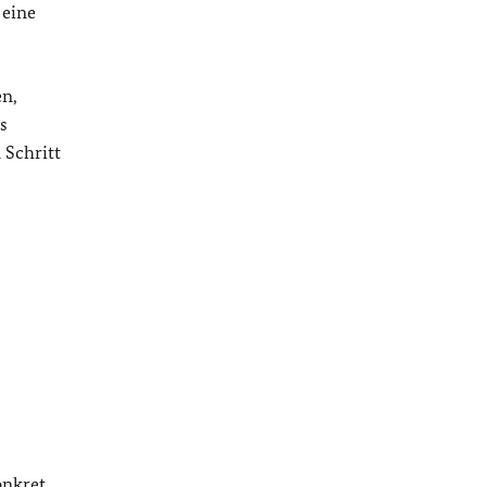
 eine
en,
s
 Schritt
onkret