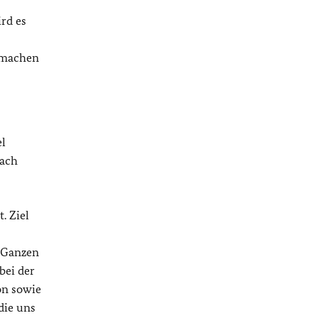
rd es
eimachen
el
nach
. Ziel
m Ganzen
bei der
on sowie
die uns