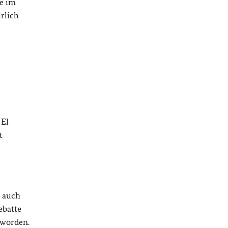
ie im
rlich
 El
t
s auch
ebatte
geworden.