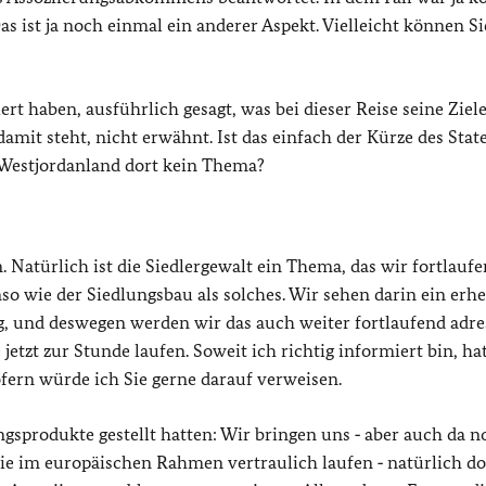
 ist ja noch einmal ein anderer Aspekt. Vielleicht können Si
iert haben, ausführlich gesagt, was bei dieser Reise seine Ziele
amit steht, nicht erwähnt. Ist das einfach der Kürze des Sta
m Westjordanland dort kein Thema?
 Natürlich ist die Siedlergewalt ein Thema, das wir fortlauf
so wie der Siedlungsbau als solches. Wir sehen darin ein erh
, und deswegen werden wir das auch weiter fortlaufend adre
etzt zur Stunde laufen. Soweit ich richtig informiert bin, hat
fern würde ich Sie gerne darauf verweisen.
ungsprodukte gestellt hatten: Wir bringen uns ‑ aber auch da n
die im europäischen Rahmen vertraulich laufen ‑ natürlich do