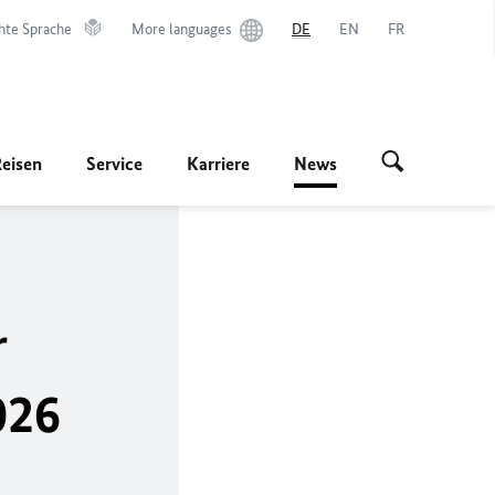
hte Sprache
More languages
DE
EN
FR
Reisen
Service
Karriere
News
r
026