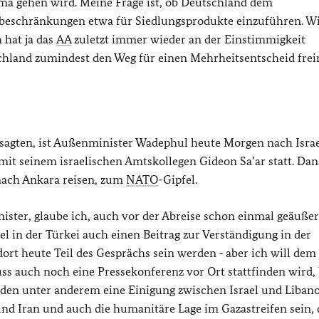
ema gehen wird. Meine Frage ist, ob Deutschland dem
eschränkungen etwa für Siedlungsprodukte einzuführen. Wi
 hat ja das
AA
zuletzt immer wieder an der Einstimmigkeit
schland zumindest den Weg für einen Mehrheitsentscheid fr
 sagten, ist Außenminister Wadephul heute Morgen nach Isra
n mit seinem israelischen Amtskollegen Gideon Sa’ar statt. Da
nach Ankara reisen, zum
NATO
-Gipfel.
ster, glaube ich, auch vor der Abreise schon einmal geäußert
el in der Türkei auch einen Beitrag zur Verständigung in der
dort heute Teil des Gesprächs sein werden ‑ aber ich will de
uss auch noch eine Pressekonferenz vor Ort stattfinden wird, 
erden unter anderem eine Einigung zwischen Israel und Liban
nd Iran und auch die humanitäre Lage im Gazastreifen sein, 