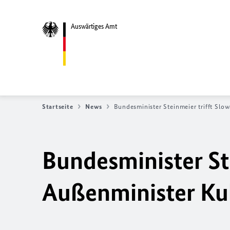
Auswärtiges Amt
Startseite
News
Bundesminister Steinmeier trifft Slo
Bundesminister St
Außenminister Ku