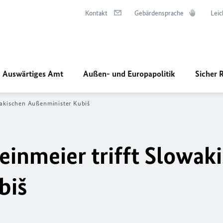
Kontakt
Gebärdensprache
Leic
Auswärtiges Amt
Außen- und Europapolitik
Sicher 
wakischen Außenminister Kubiš
einmeier trifft Slowak
biš