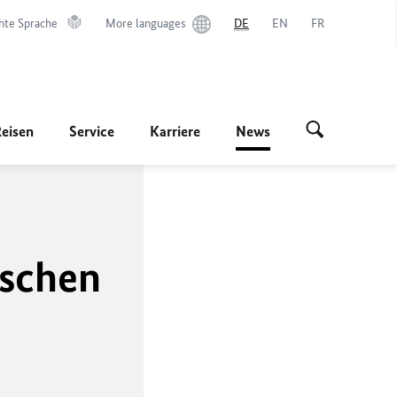
hte Sprache
More languages
DE
EN
FR
Reisen
Service
Karriere
News
ischen