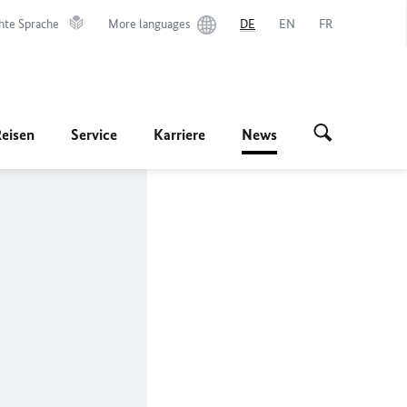
hte Sprache
More languages
DE
EN
FR
Reisen
Service
Karriere
News