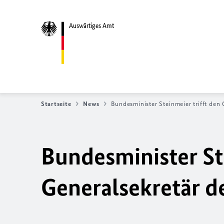
Auswärtiges Amt
Startseite
News
Bundesminister Steinmeier trifft den
Bundesminister Ste
Generalsekretär d