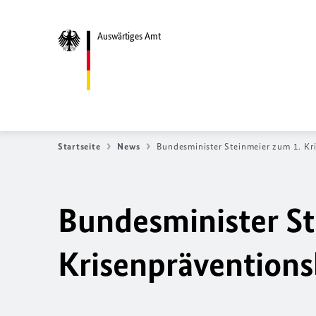
Auswärtiges Amt
Startseite
News
Bundesminister Steinmeier zum 1. Kr
Bundesminister St
Krisenpräventions