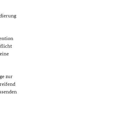
dierung
ention
flicht
Seine
ge zur
reifend
assenden