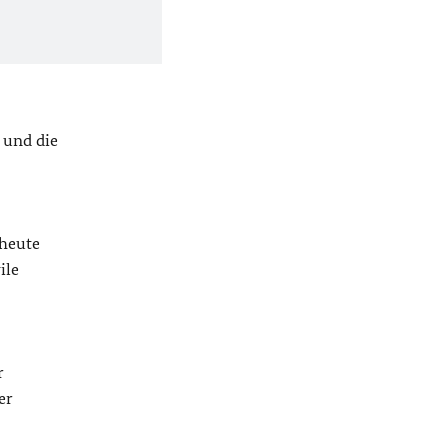
 und die
 heute
ile
r
er