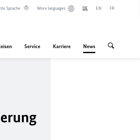
hte Sprache
More languages
DE
EN
FR
Reisen
Service
Karriere
News
ierung