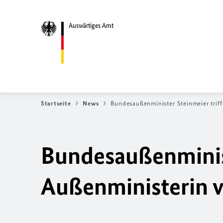
Auswärtiges Amt
Startseite
News
Bundesaußenminister Steinmeier trif
Bundesaußenminist
Außenministerin 