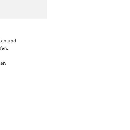
iten und
fen.
een