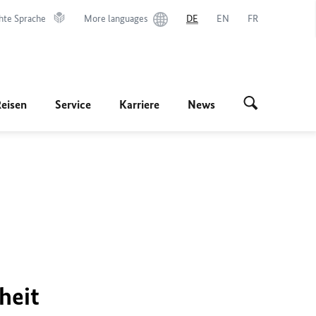
hte Sprache
More languages
DE
EN
FR
Reisen
Service
Karriere
News
heit