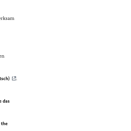
merksam
en
tsch)
.
e das
 the