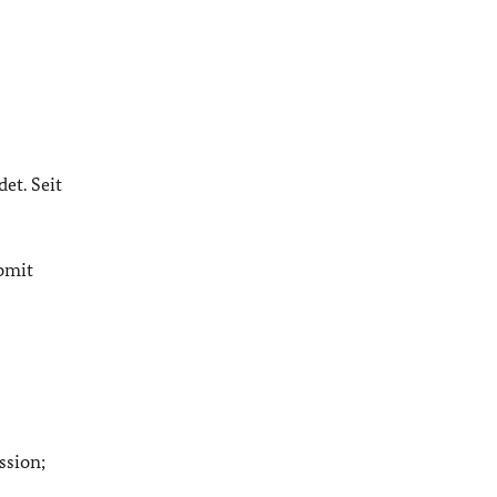
et. Seit
omit
ssion;