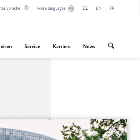
hte Sprache
More languages
DE
EN
FR
Reisen
Service
Karriere
News