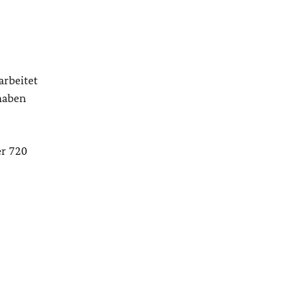
arbeitet
haben
er 720