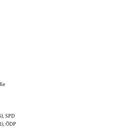
die
6), SPD
(2), ÖDP