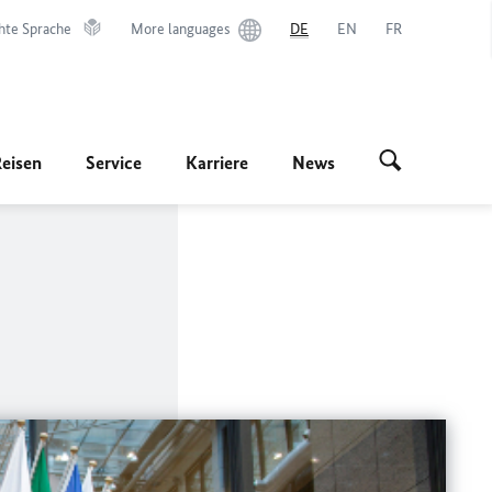
hte Sprache
More languages
DE
EN
FR
Reisen
Service
Karriere
News