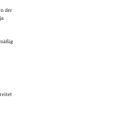
rn der
ja
lmäßig
reitet