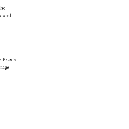
che
k und
r Praxis
räge