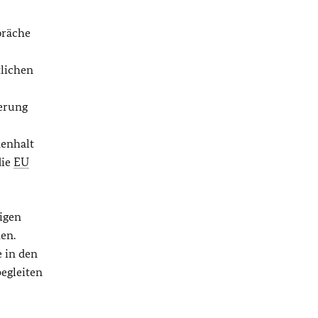
präche
tlichen
herung
menhalt
die
EU
igen
en.
 in den
egleiten