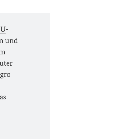
EU
-
en und
am
uter
egro
as