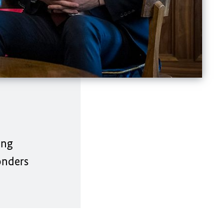
ung
onders