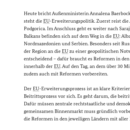
Heute bricht Außenministerin Annalena Baerbock
steht die
EU
-Erweiterungspolitik. Zuerst reist d
Podgorica. Im Anschluss geht es weiter nach Sara
Balkans befinden sich auf dem Weg in die
EU
: Al
Nordmazedonien und Serbien. Besonders seit Russl
der Region an die
EU
zu einer geopolitischen Not
entscheidend – dafür braucht es Reformen in de
innerhalb der
EU
. Auf den Tag, an dem über 30 M
zudem auch mit Reformen vorbereiten.
Der
EU
-Erweiterungsprozess ist an klare Kriteri
Beitrittsprozess vor sich. Es geht darum, die beit
Dafür müssen zentrale rechtstaatliche und demok
gemeinsamen Binnenmarkt muss gründlich vorber
die Reformen in den jeweiligen Ländern mit aller 