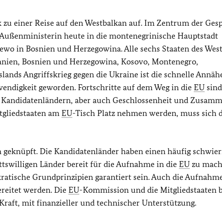
 zu einer Reise auf den Westbalkan auf. Im Zentrum der Ges
ie Außenministerin heute in die montenegrinische Hauptstadt
jewo in Bosnien und Herzegowina. Alle sechs Staaten des Wes
banien, Bosnien und Herzegowina, Kosovo, Montenegro,
ands Angriffskrieg gegen die Ukraine ist die schnelle Annä
wendigkeit geworden. Fortschritte auf dem Weg in die
EU
sind
n Kandidatenländern, aber auch Geschlossenheit und Zusam
itgliedstaaten am
EU
-Tisch Platz nehmen werden, muss sich 
en geknüpft. Die Kandidatenländer haben einen häufig schwier
rittswilligen Länder bereit für die Aufnahme in die
EU
zu mach
ratische Grundprinzipien garantiert sein. Auch die Aufnahme
eitet werden. Die
EU
-Kommission und die Mitgliedstaaten b
Kraft, mit finanzieller und technischer Unterstützung.