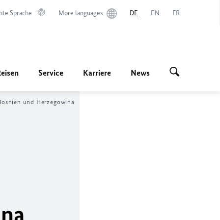
hte Sprache
More languages
DE
EN
FR
Reisen
Service
Karriere
News
 Bosnien und Herzegowina
ina