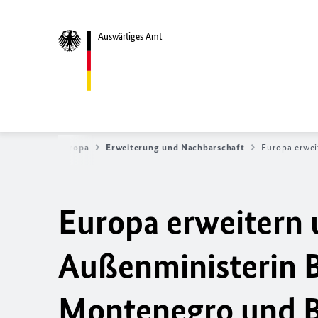
Auswärtiges Amt
papolitik
Europa
Erweiterung und Nachbarschaft
Europa erwei
Europa erweitern 
Außenministerin B
Montenegro und B