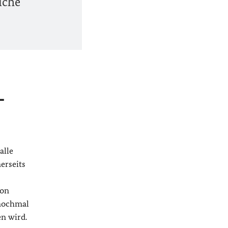
iche
-
alle
erseits
von
 nochmal
n wird.