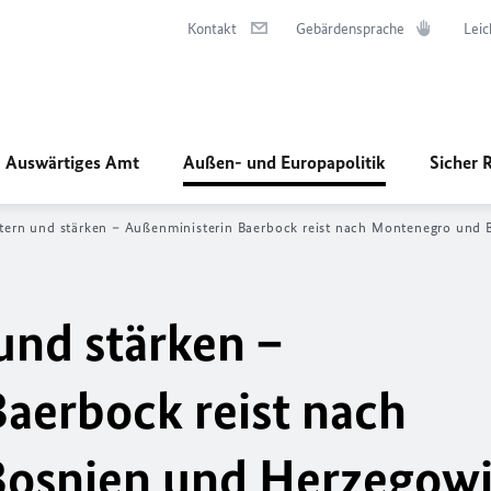
Kontakt
Gebärdensprache
Leic
Auswärtiges Amt
Außen- und Europapolitik
Sicher 
tern und stärken – Außenministerin Baerbock reist nach Montenegro und
und stärken –
aerbock reist nach
osnien und Herzegow