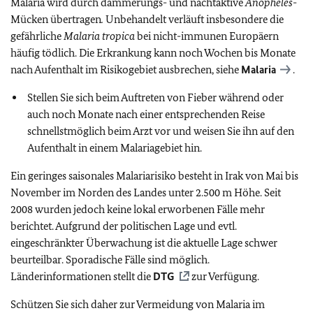
Malaria wird durch dämmerungs- und nachtaktive
Anopheles
-
Mücken übertragen
.
Unbehandelt verläuft insbesondere die
gefährliche
Malaria tropica
bei nicht-immunen Europäern
häufig tödlich. Die Erkrankung kann noch Wochen bis Monate
nach Aufenthalt im Risikogebiet ausbrechen, siehe
Malaria
.
Stellen Sie sich beim Auftreten von Fieber während oder
auch noch Monate nach einer entsprechenden Reise
schnellstmöglich beim Arzt vor und weisen Sie ihn auf den
Aufenthalt in einem Malariagebiet hin.
Ein geringes saisonales Malariarisiko besteht in Irak von Mai bis
November im Norden des Landes unter 2.500 m Höhe. Seit
2008 wurden jedoch keine lokal erworbenen Fälle mehr
berichtet. Aufgrund der politischen Lage und evtl.
eingeschränkter Überwachung ist die aktuelle Lage schwer
beurteilbar. Sporadische Fälle sind möglich.
Länderinformationen stellt die
DTG
zur Verfügung.
Schützen Sie sich daher zur Vermeidung von Malaria im