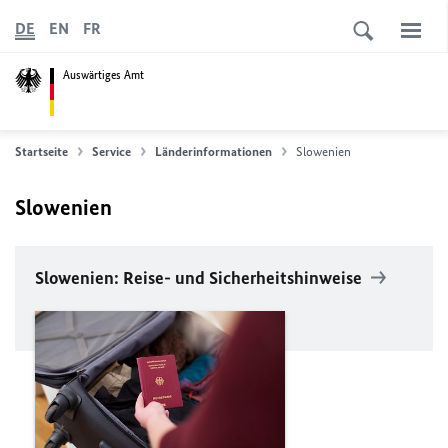
DE
EN
FR
Auswärtiges Amt
Startseite
Service
Länderinformationen
Slowenien
Slowenien
Slowenien: Reise- und Sicherheitshinweise