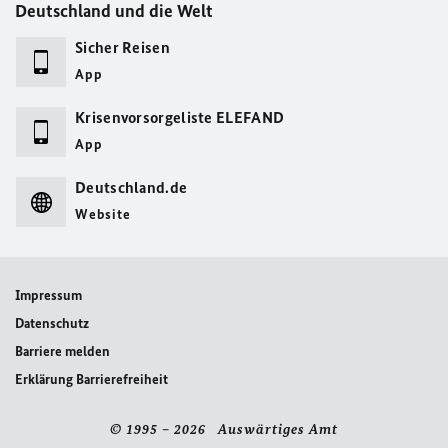
Deutschland und die Welt
Sicher Reisen
App
Krisenvorsorgeliste ELEFAND
App
Deutschland.de
Website
Impressum
Datenschutz
Barriere melden
Erklärung Barrierefreiheit
© 1995 – 2026 Auswärtiges Amt