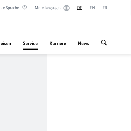
hte Sprache
More languages
DE
EN
FR
Reisen
Service
Karriere
News