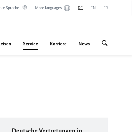
hte Sprache
More languages
DE
EN
FR
Reisen
Service
Karriere
News
Deutsche Vertretungen in