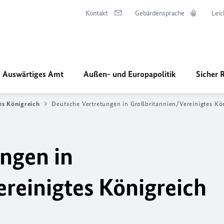
Kontakt
Gebärdensprache
Leic
Auswärtiges Amt
Außen- und Europapolitik
Sicher 
es Königreich
Deutsche Vertretungen in Großbritannien/Vereinigtes Kö
ngen in
reinigtes Königreich