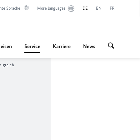
hte Sprache
More languages
DE
EN
FR
Reisen
Service
Karriere
News
nigreich