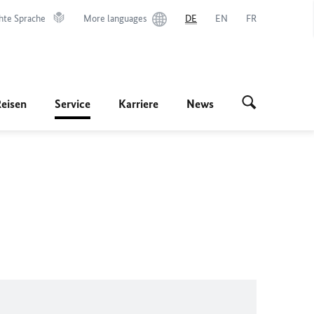
hte Sprache
More languages
DE
EN
FR
Reisen
Service
Karriere
News