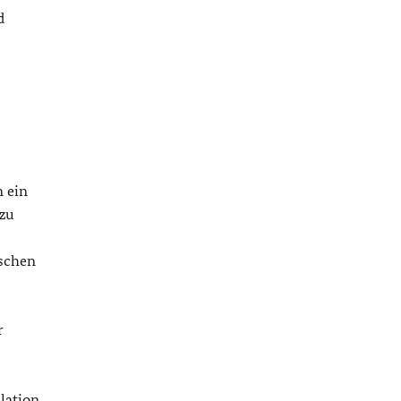
d
 ein
 zu
ischen
r
lation