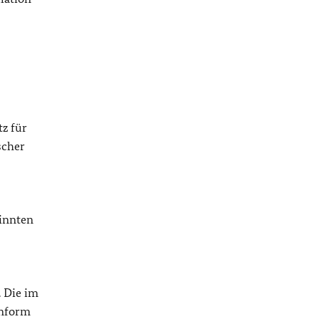
z für
scher
innten
. Die im
onform