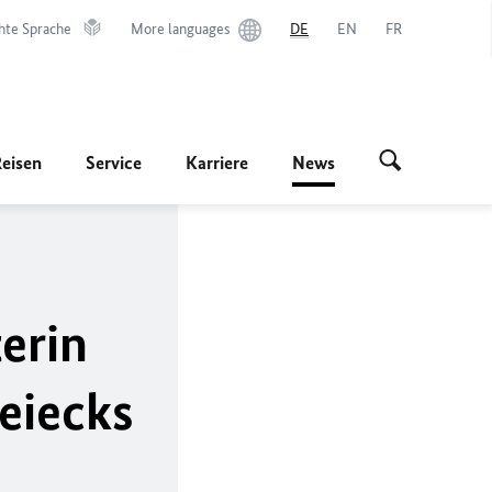
hte Sprache
More languages
DE
EN
FR
Reisen
Service
Karriere
News
erin
eiecks