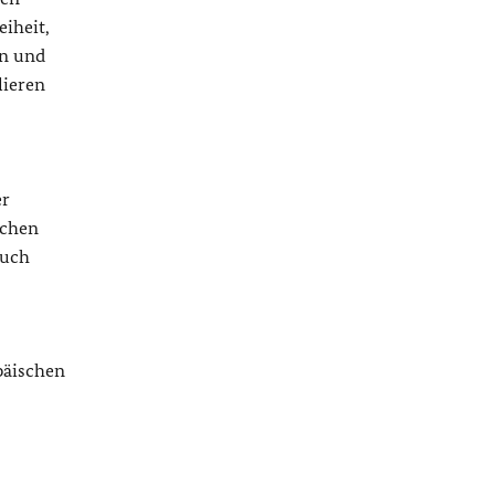
iheit,
en und
lieren
er
schen
ruch
päischen