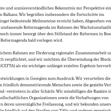
es und unmissverständliches Bekenntnis zur Perspektive ei
en Balkans. Wir begrüßen insbesondere die Fortschritte im
jüngst bedeutende Meilensteine erreicht haben. Abgesehen vo
e umfassende Reformagenda im Rahmen der Wachstumsfazilit
 noch immer besorgt über den Stillstand der Reformen in Bos
 Reformagenda bald vorlegen wird.
tzlichem Rahmen zur Förderung regionaler Zusammenarbeit u
ch verpflichtet, und wir möchten die Überwindung der Block
EFTA) als ein wichtiges unlängst erzieltes Ergebnis hervor
Entwicklungen in Georgien zum Ausdruck. Wir verurteilen die
friedlich demonstrierende Menschen sowie die gezielte Ver
-vertretern in aller Schärfe. Wir missbilligen die Razzien i
ellschaftlichen Organisationen sowie die Verhaftungen von
ern deren unverzügliche Freilassung, und wir bekunden unser
 die friedlich auf den Straßen von Tiflis und anderen georgisc