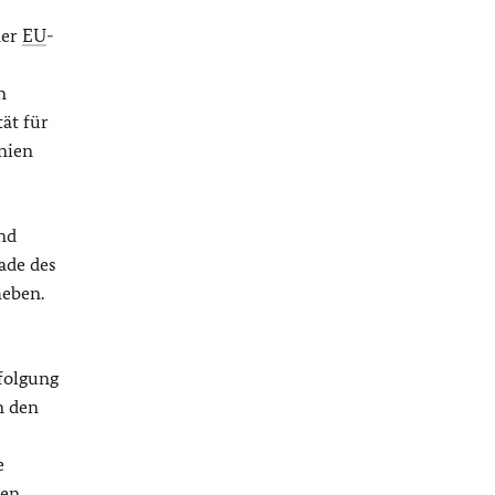
ner
EU
-
n
ät für
nien
nd
ade des
heben.
folgung
n den
e
hen