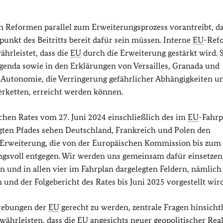
n Reformen parallel zum Erweiterungsprozess vorantreibt, d
punkt des Beitritts bereit dafür sein müssen. Interne
EU
-Ref
ährleistet, dass die
EU
durch die Erweiterung gestärkt wird. S
 Agenda sowie in den Erklärungen von Versailles, Granada und
he Autonomie, die Verringerung gefährlicher Abhängigkeiten u
ferketten, erreicht werden können.
chen Rates vom 27. Juni 2024 einschließlich des im
EU
-Fahrp
egten Pfades sehen Deutschland, Frankreich und Polen den
r Erweiterung, die von der Europäischen Kommission bis zum
ngsvoll entgegen. Wir werden uns gemeinsam dafür einsetzen,
 und in allen vier im Fahrplan dargelegten Feldern, nämlich
und der Folgebericht des Rates bis Juni 2025 vorgestellt wird
trebungen der
EU
gerecht zu werden, zentrale Fragen hinsicht
währleisten, dass die
EU
angesichts neuer geopolitischer Real