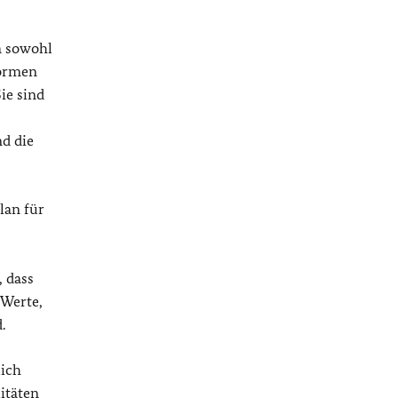
a sowohl
ormen
ie sind
nd die
lan für
 dass
 Werte,
.
lich
itäten