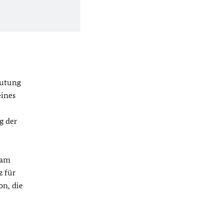
eutung
eines
g der
sam
z für
on, die