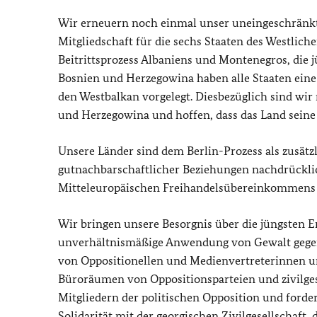
Wir erneuern noch einmal unser uneingeschränkt
Mitgliedschaft für die sechs Staaten des Westlich
Beitrittsprozess Albaniens und Montenegros, die 
Bosnien und Herzegowina haben alle Staaten ein
den Westbalkan vorgelegt. Diesbezüglich sind wir
und Herzegowina und hoffen, dass das Land seine
Unsere Länder sind dem Berlin-Prozess als zusä
gutnachbarschaftlicher Beziehungen nachdrückli
Mitteleuropäischen Freihandelsübereinkommens (C
Wir bringen unsere Besorgnis über die jüngsten 
unverhältnismäßige Anwendung von Gewalt gegen 
von Oppositionellen und Medienvertreterinnen und 
Büroräumen von Oppositionsparteien und zivilges
Mitgliedern der politischen Opposition und ford
Solidarität mit der georgischen Zivilgesellschaft,