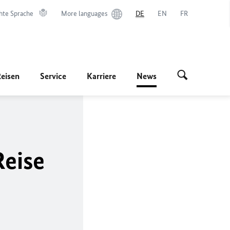
hte Sprache
More languages
DE
EN
FR
Reisen
Service
Karriere
News
Reise