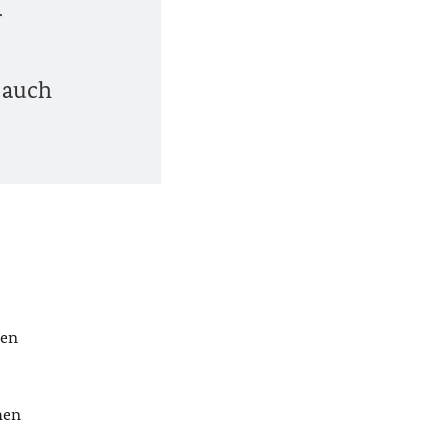
r
 auch
ten
hen