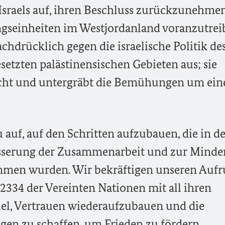
Israels auf, ihren Beschluss zurückzunehmen
ngseinheiten im Westjordanland voranzutrei
chdrücklich gegen die israelische Politik de
setzten palästinensischen Gebieten aus; sie
recht und untergräbt die Bemühungen um ein
 auf, auf den Schritten aufzubauen, die in d
esserung der Zusammenarbeit und zur Mind
en wurden. Wir bekräftigen unseren Aufru
334 der Vereinten Nationen mit all ihren
l, Vertrauen wiederaufzubauen und die
en zu schaffen, um Frieden zu fördern.