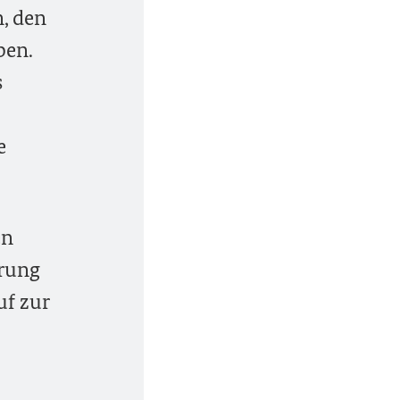
, den
ben.
s
e
en
erung
f zur