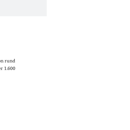
on rund
r 1.600