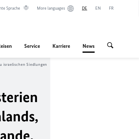
hte Sprache
More languages
DE
EN
FR
Reisen
Service
Karriere
News
u israelischen Siedlungen
terien
lands,
lande,