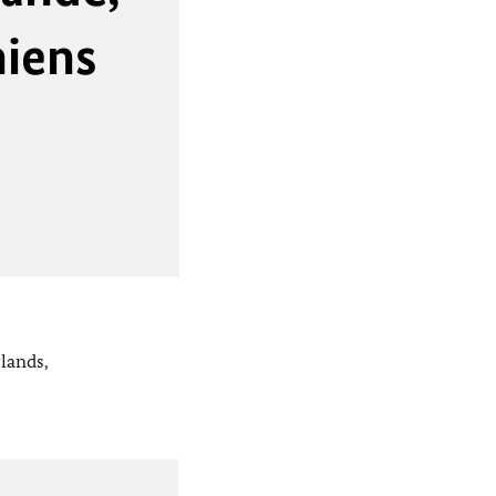
iens
lands,