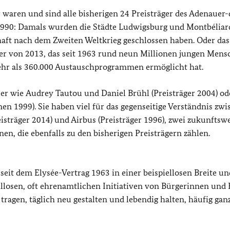
aren und sind alle bisherigen 24 Preisträger des Adenauer-
n 1990: Damals wurden die Städte Ludwigsburg und
Montbéliar
chaft nach dem Zweiten Weltkrieg geschlossen haben. Oder das
er von 2013, das seit 1963 rund neun Millionen jungen Mens
hr als 360.000 Austauschprogrammen ermöglicht hat.
ler wie
Audrey Tautou
und Daniel Brühl (Preisträger 2004) od
en 1999). Sie haben viel für das gegenseitige Verständnis zw
isträger 2014) und Airbus (Preisträger 1996), zwei zukunftsw
en, die ebenfalls zu den bisherigen Preisträgern zählen.
 seit dem
Elysée
-Vertrag 1963 in einer beispiellosen Breite un
zahllosen, oft ehrenamtlichen Initiativen von Bürgerinnen und
 tragen, täglich neu gestalten und lebendig halten, häufig gan