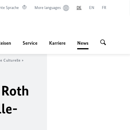
hte Sprache
More languages
DE
EN
FR
Reisen
Service
Karriere
News
e Culturelle »
 Roth
le
-