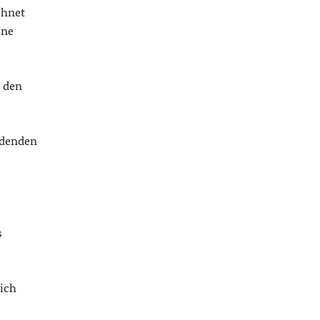
chnet
ene
r den
ldenden
s
sich