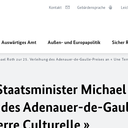
Kontakt
Gebärdensprache
Leic
Auswärtiges Amt
Außen- und Europapolitik
Sicher 
ael Roth zur 25. Verleihung des Adenauer-
de-Gaulle
-Preises an
« Une Terr
taatsminister Michael
g des Adenauer-
de-Gaul
rre Culturelle »