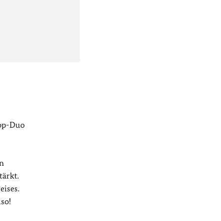
Hop-Duo
en
ärkt.
eises.
so!