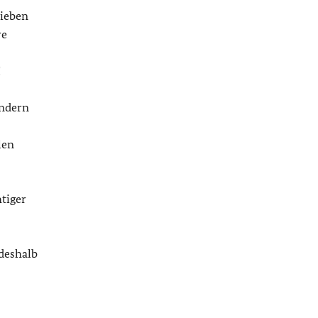
rieben
re
!
ondern
len
tiger
deshalb