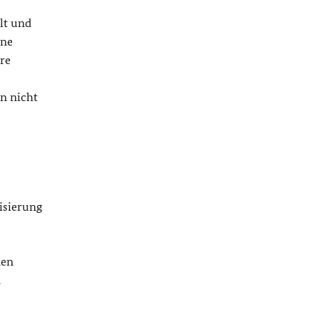
lt und
ine
ere
n nicht
isierung
den
d