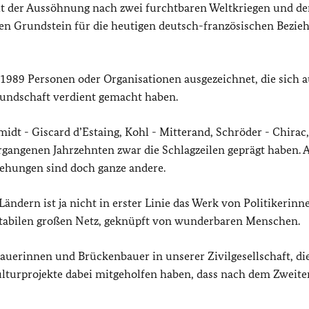
t der Aussöhnung nach zwei furchtbaren Weltkriegen und de
hen Grundstein für die heutigen deutsch-französischen Bezi
1989 Personen oder Organisationen ausgezeichnet, die sich a
eundschaft verdient gemacht haben.
midt -
Giscard d’Estaing
, Kohl -
Mitterand
, Schröder -
Chirac
rgangenen Jahrzehnten zwar die Schlagzeilen geprägt haben. A
iehungen sind doch ganze andere.
ändern ist ja nicht in erster Linie das Werk von Politikerin
 stabilen großen Netz, geknüpft von wunderbaren Menschen.
bauerinnen und Brückenbauer in unserer Zivilgesellschaft, di
lturprojekte dabei mitgeholfen haben, dass nach dem Zweite