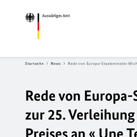
Auswärtiges Amt
Startseite
News
Rede von Europa-Staatsminister Mich
Rede von Europa-S
zur 25. Verleihun
Preises an
« Une Te