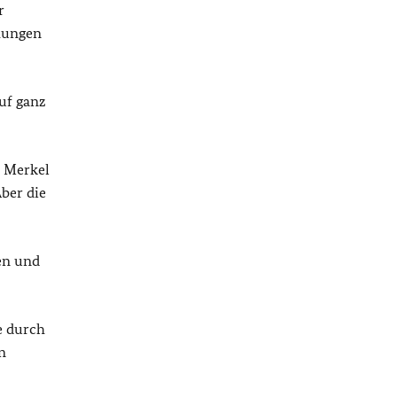
r
ehungen
uf ganz
, Merkel
ber die
nen und
e durch
n