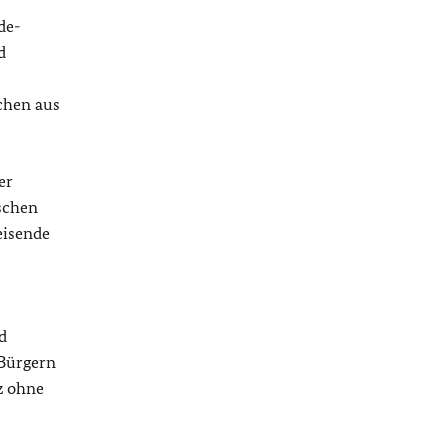
de-
d
chen aus
er
ischen
eisende
d
 Bürgern
z ohne