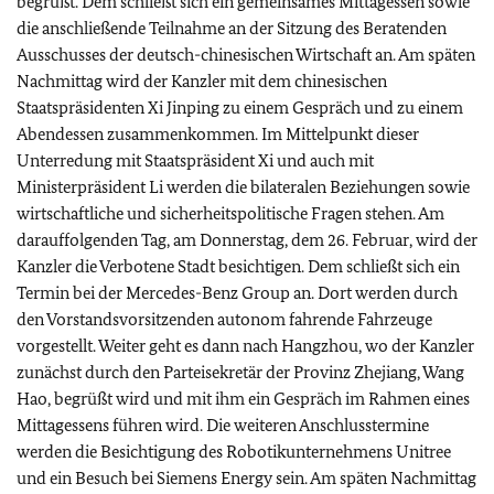
begrüßt. Dem schließt sich ein gemeinsames Mittagessen sowie
die anschließende Teilnahme an der Sitzung des Beratenden
Ausschusses der deutsch-chinesischen Wirtschaft an. Am späten
Nachmittag wird der Kanzler mit dem chinesischen
Staatspräsidenten Xi Jinping zu einem Gespräch und zu einem
Abendessen zusammenkommen. Im Mittelpunkt dieser
Unterredung mit Staatspräsident Xi und auch mit
Ministerpräsident Li werden die bilateralen Beziehungen sowie
wirtschaftliche und sicherheitspolitische Fragen stehen. Am
darauffolgenden Tag, am Donnerstag, dem 26. Februar, wird der
Kanzler die Verbotene Stadt besichtigen. Dem schließt sich ein
Termin bei der Mercedes-Benz Group an. Dort werden durch
den Vorstandsvorsitzenden autonom fahrende Fahrzeuge
vorgestellt. Weiter geht es dann nach Hangzhou, wo der Kanzler
zunächst durch den Parteisekretär der Provinz Zhejiang, Wang
Hao, begrüßt wird und mit ihm ein Gespräch im Rahmen eines
Mittagessens führen wird. Die weiteren Anschlusstermine
werden die Besichtigung des Robotikunternehmens Unitree
und ein Besuch bei Siemens Energy sein. Am späten Nachmittag