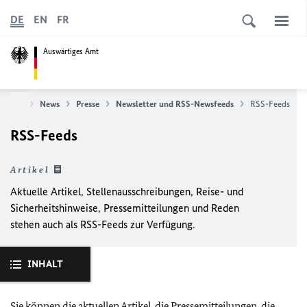
DE
EN
FR
Auswärtiges Amt
rtseite
News
Presse
Newsletter und RSS-Newsfeeds
RSS-Feeds
RSS-Feeds
Artikel
Aktuelle Artikel, Stellenausschreibungen, Reise- und
Sicherheitshinweise, Pressemitteilungen und Reden
stehen auch als RSS-Feeds zur Verfügung.
INHALT
Sie können die aktuellen Artikel, die Pressemitteilungen, die