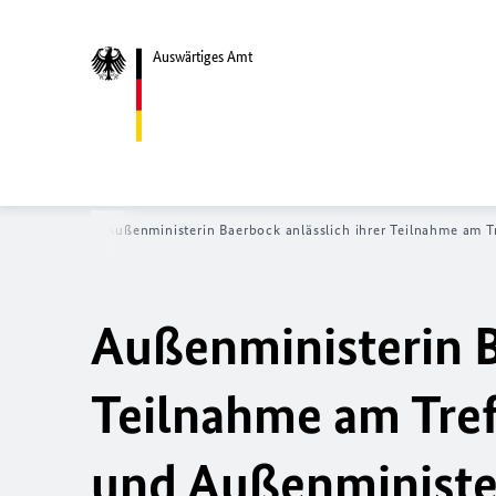
Auswärtiges Amt
ite
News
Außenministerin Baerbock anlässlich ihrer Teilnahme am 
Außenministerin B
Teilnahme am Tre
und Außenministe