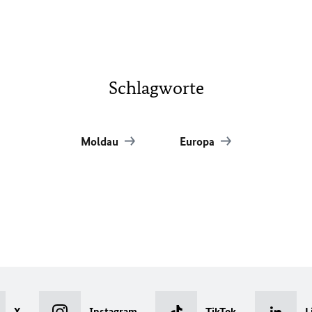
Schlagworte
Moldau
Europa
X
Instagram
TikTok
L