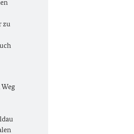
den
r zu
auch
n Weg
oldau
alen