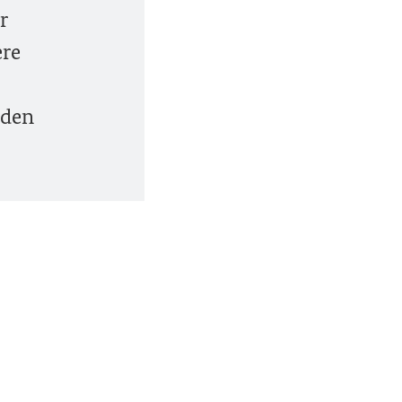
r
ere
 den