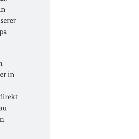
in
serer
opa
n
er in
direkt
dau
en