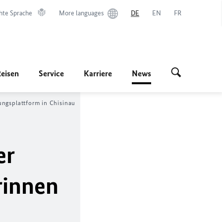
hte Sprache
More languages
DE
EN
FR
Reisen
Service
Karriere
News
ngsplattform in Chisinau
er
rinnen