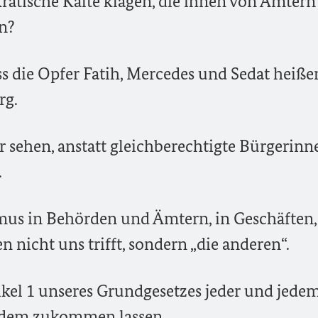
ratische Kälte klagen, die ihnen von Ämter
n?
dass die Opfer Fatih, Mercedes und Sedat heiß
rg.
r sehen, anstatt gleichberechtigte Bürgerinn
.
smus in Behörden und Ämtern, in Geschäften,
nicht uns trifft, sondern „die anderen“.
tikel 1 unseres Grundgesetzes jeder und jede
 jedem zukommen lassen.