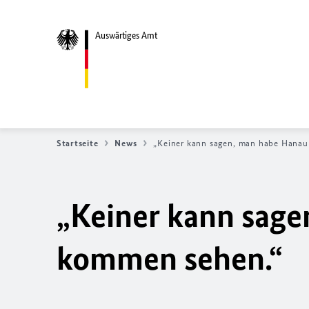
Auswärtiges Amt
Startseite
News
„Keiner kann sagen, man habe Hanau
„Keiner kann sage
kommen sehen.“