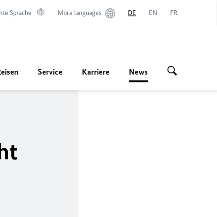
hte Sprache
More languages
DE
EN
FR
Reisen
Service
Karriere
News
ht