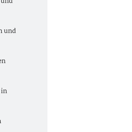
n und
en und
en
 in
m