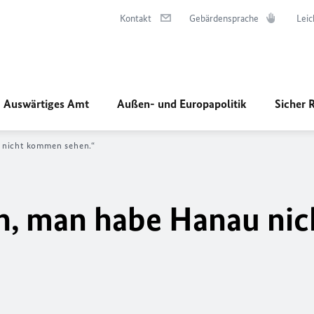
Kontakt
Gebärdensprache
Leic
Auswärtiges Amt
Außen- und Europapolitik
Sicher 
 nicht kommen sehen.“
n, man habe Hanau nic