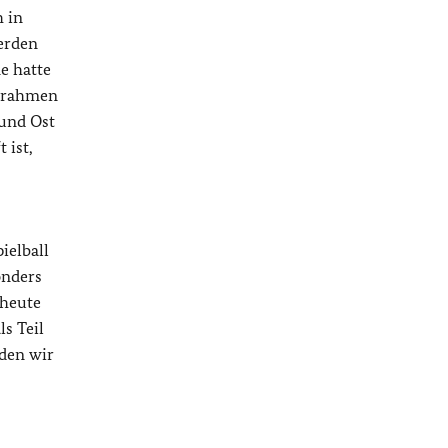
h in
erden
ne hatte
zrahmen
und Ost
 ist,
ielball
onders
 heute
ls Teil
rden wir