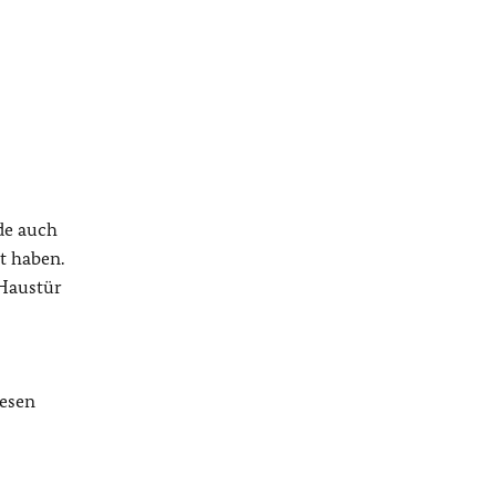
de auch
t haben.
 Haustür
iesen