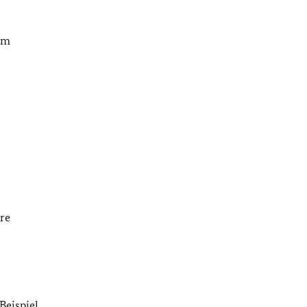
 im
re
Beispiel