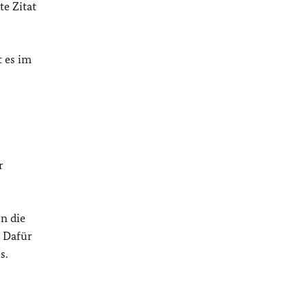
te Zitat
 es im
r
en die
. Dafür
s.