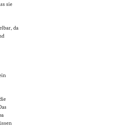
ss sie
lbar, da
nd
ein
die
Das
pa
üssen