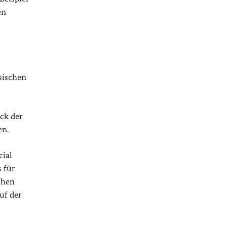
en
sischen
ick der
en.
cial
 für
chen
uf der