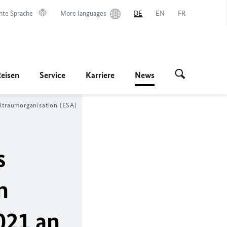
hte Sprache
More languages
DE
EN
FR
Reisen
Service
Karriere
News
ltraumorganisation (ESA)
s
n
021 an