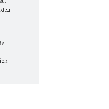
se,
rden
ie
f
ich