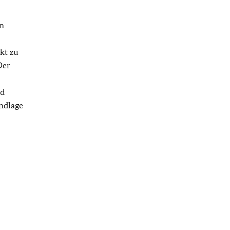
on
kt zu
Der
nd
ndlage