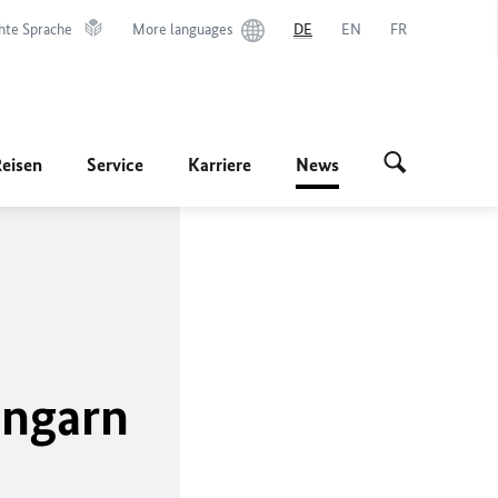
hte Sprache
More languages
DE
EN
FR
Reisen
Service
Karriere
News
Ungarn