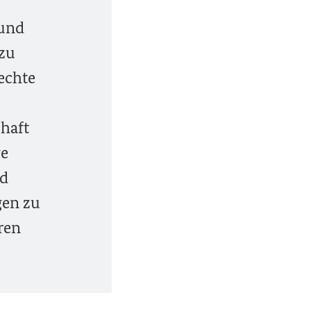
 und
 zu
echte
chaft
ge
nd
gen zu
hren