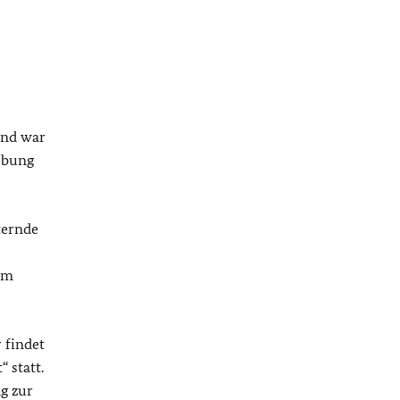
und war
gebung
ternde
em
 findet
 statt.
g zur