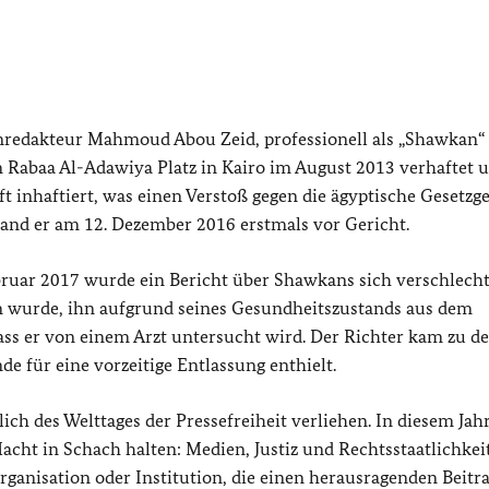
enredakteur Mahmoud Abou Zeid, professionell als „Shawkan“
Rabaa Al-Adawiya Platz in Kairo im August 2013 verhaftet 
t inhaftiert, was einen Verstoß gegen die ägyptische Gesetz
and er am 12. Dezember 2016 erstmals vor Gericht.
ruar 2017 wurde ein Bericht über Shawkans sich verschlech
en wurde, ihn aufgrund seines Gesundheitszustands aus dem
dass er von einem Arzt untersucht wird. Der Richter kam zu d
de für eine vorzeitige Entlassung enthielt.
lich des Welttages der Pressefreiheit verliehen. In diesem Jahr
ht in Schach halten: Medien, Justiz und Rechtsstaatlichkeit“
rganisation oder Institution, die einen herausragenden Beitra