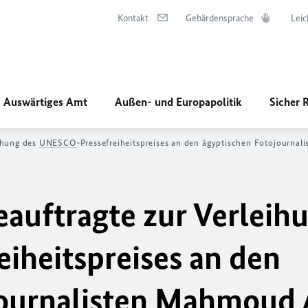
Kontakt
Gebärdensprache
Leic
Auswärtiges Amt
Außen- und Europapolitik
Sicher 
ihung des
UNESCO
-Pressefreiheitspreises an den ägyptischen Fotojourna
uftragte zur Verleih
eiheitspreises an den
journalisten Mahmoud