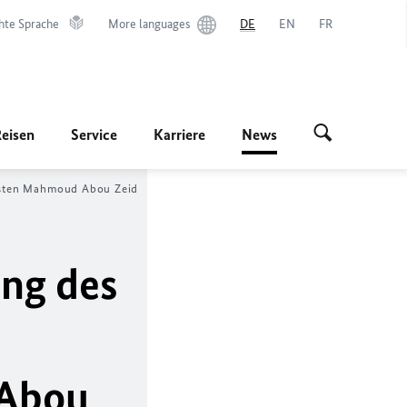
hte Sprache
More languages
DE
EN
FR
Reisen
Service
Karriere
News
listen Mahmoud Abou Zeid
ung des
 Abou