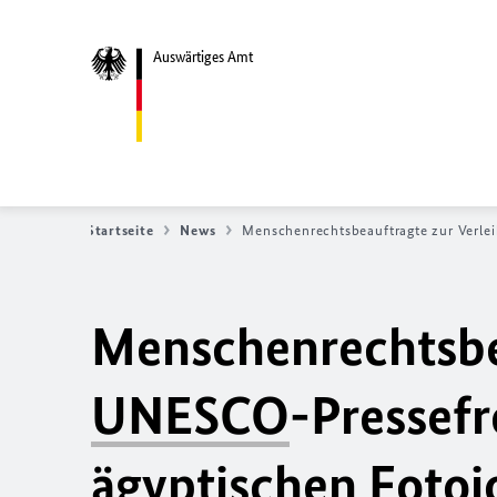
Auswärtiges Amt
Startseite
News
Menschenrechtsbeauftragte zur Verle
Menschenrechtsbea
UNESCO
-Pressefr
ägyptischen Foto