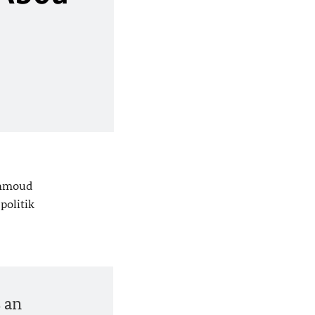
Mahmoud
politik
s an