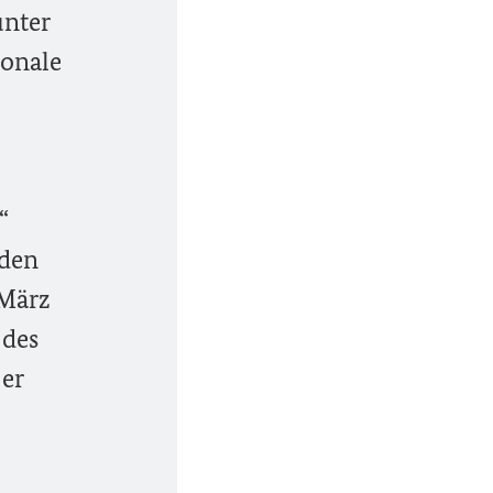
unter
ionale
“
 den
.März
 des
 er