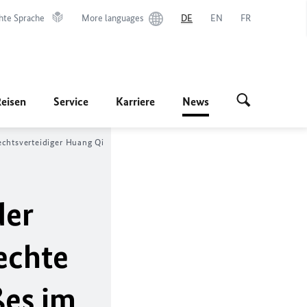
hte Sprache
More languages
DE
EN
FR
Reisen
Service
Karriere
News
chtsverteidiger Huang Qi
der
echte
ßes im