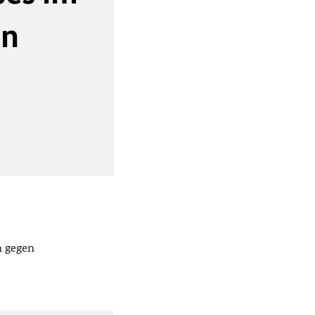
en
n gegen