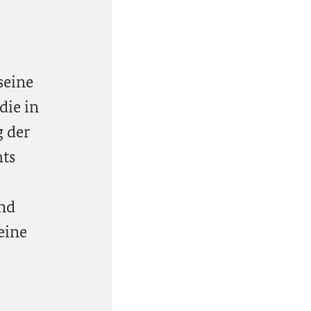
seine
die in
g der
hts
nd
eine