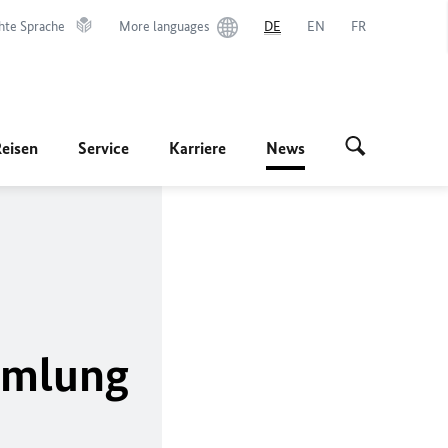
hte Sprache
More languages
DE
EN
FR
Reisen
Service
Karriere
News
mmlung