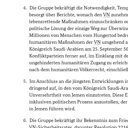
Die Gruppe bekräftigt die Notwendigkeit, Tem
besorgt über Berichte, wonach den
VN
zunehmen
lebensrettende Maßnahmen einzuschränken oder 
politische Lösung der einzige Weg zur Überwind
Millionen von Menschen vom Hungertod bedroht 
humanitären Maßnahmen der
VN
umgehend aus
Königreich Saudi-Arabien am 25. September 50
Konfliktparteien ferner auf, im Einklang mit d
ungehinderten humanitären Zugang zu erleichter
nach dem humanitären Völkerrecht, einschließl
Im Anschluss an die jüngsten Entwicklungen i
dringend auf, in den vom Königreich Saudi‑Ara
Unversehrtheit von Jemen einzutreten. Diese 
inklusiven politischen Prozess anzustoßen, de
in Jemen führen wird.
Die Gruppe bekräftigt ihr Bekenntnis zum Frie
VN
-Sicherheitsrates, darunter Resolution 2216