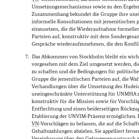
Umsetzungsmechanismus sowie zu den Ergebnis
Zusammenhang bekundet die Gruppe ihre unei
informelle Konsultationen mit jemenitischen p
einzusetzen, die die Wiederaufnahme formeller
Parteien auf, konstruktiv mit dem Sondergesa
Gespräche wiederaufzunehmen, die den Konfli
Das Abkommen von Stockholm bleibt ein wichti
vorgesehen mit dem Ziel umgesetzt werden, die
zu schaffen und die Bedingungen für politisch
Gruppe die jemenitischen Parteien auf, die Wa
Verhandlungen über die Umsetzung des Hudeid
uneingeschränkte Unterstützung für UNMHA zu
konstruktiv für die Mission sowie für Vorschlä
Entflechtung und einen beiderseitigen Rückzug
Etablierung der UNVIM‑Präsenz ermöglichen. D
VN
‑Vorschlägen zu befassen, die auf die Sc
Gehaltszahlungen abzielen. Sie appelliert fern
Vereinbarung über den Gefangenenaustausch z