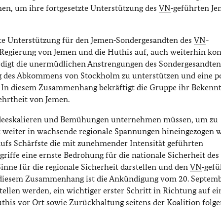
, um ihre fortgesetzte Unterstützung des
VN
‑geführten J
kte Unterstützung für den Jemen‑Sondergesandten des
VN
-
e Regierung von Jemen und die Huthis auf, auch weiterhin kon
igt die unermüdlichen Anstrengungen des Sondergesandten,
ng des Abkommens von Stockholm zu unterstützen und eine po
. In diesem Zusammenhang bekräftigt die Gruppe ihr Bekennt
ehrtheit von Jemen.
age deeskalieren und Bemühungen unternehmen müssen, um zu
ht weiter in wachsende regionale Spannungen hineingezogen w
fs Schärfste die mit zunehmender Intensität geführten
griffe eine ernste Bedrohung für die nationale Sicherheit des
inne für die regionale Sicherheit darstellen und den
VN
‑gefü
n diesem Zusammenhang ist die Ankündigung vom 20. Septemb
tellen werden, ein wichtiger erster Schritt in Richtung auf ei
his vor Ort sowie Zurückhaltung seitens der Koalition folg