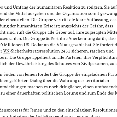
po und Umfang der humanitären Reaktion zu steigern. Sie äuß
d die Mittel ausgehen und die Organisation somit gezwunge
einzustellen. Die Gruppe vertritt die klare Auffassung, das
ung der humanitären Krise ist; angesichts der Gefahr, dass
sind, ruft die Gruppe alle Geber auf, ihre zugesagten Mittel
zuzahlen. Die Gruppe äußert ihre Anerkennung dafür, dass
0 Millionen US-Dollar an die
VN
ausgezahlt hat. Sie fordert d
er
VN
‑Sicherheitsratsresolution 2451 sicheren, raschen und
n. Die Gruppe appelliert an alle Parteien, ihre Verpflichtu
ich der Gewährleistung des Schutzes von Zivilpersonen, zu e
m Süden von Jemen fordert die Gruppe die eingeladenen Part
bien geführten Dialog über die Wahrung der territorialen
Entwicklungen machen es noch dringlicher, einen umfassend
r zu einer dauerhaften politischen Lösung und zum Ende des K
densprozess für Jemen und zu den einschlägigen Resolutione
, zur Initiative des Golf-Kooperationsrates und ihres