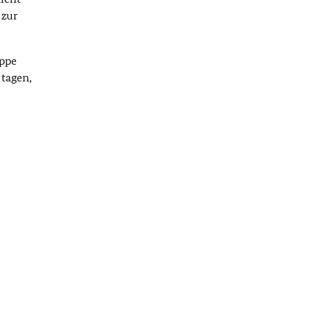
 zur
uppe
tagen,