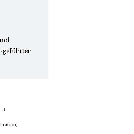
 und
N
‑geführten
rd.
eration,