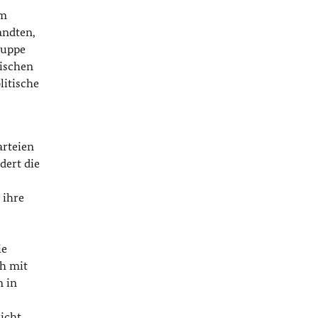
em
andten,
ruppe
tischen
itische
e
arteien
dert die
 ihre
ie
ch mit
n in
icht