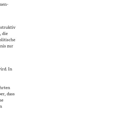
emen-
struktiv
 die
litische
nis zur
ird. In
hrten
er, dass
ne
en