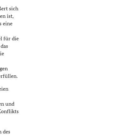
ert sich
n ist,
s eine
 für die
 das
ie
ngen
rfüllen.
eien
en und
onflikts
n des