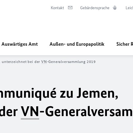
Kontakt
Gebärdensprache
Leic
Auswärtiges Amt
Außen- und Europapolitik
Sicher 
unterzeichnet bei der
VN
-Generalversammlung 2019
muniqué zu Jemen,
 der
VN
-Generalversa