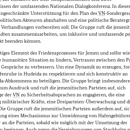
sen der umfassenden Nationalen Dialogkonferenz. In dies
ngeschränkte Unterstützung für den Plan des
VN
‑Sonderges
olitischen Akteuren abzuhalten und eine politische Beraterg
 Verhandlungen vorbereiten soll. Die Gruppe ruft die jemeni
ndten zusammenzuarbeiten, um inklusive und umfassende pol
kt beenden können.
ges Element des Friedensprozesses für Jemen und sollte wi
 humanitäre Situation zu lindern, Vertrauen zwischen den P
e Gespräche zu verbessern. Um eine Dynamik zu erzeugen, for
ffenruhe in Hudeida zu respektieren und sich konstruktiv an
a‑Abkommens zu beteiligen. Die Gruppe bringt insbesondere
m Ausdruck und ruft die jemenitischen Parteien auf, sich
ge der
VN
zu Sicherheitsabsprachen zu engagieren, die eine
 militärischer Kräfte, eine Dreiparteien-Überwachung und d
ie Gruppe ruft die jemenitischen Parteien außerdem auf, si
haffung eines Mechanismus zur Umwidmung von Hafengebühre
er an die Parteien, sobald wie möglich mit der Umsetzung der
u beginnen. Auch wenn die Vereinbarungen von Stockholm n