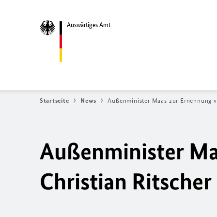
Auswärtiges Amt
Startseite
News
Außenminister Maas zur Ernennung v
Außenminister Ma
Christian Ritsche