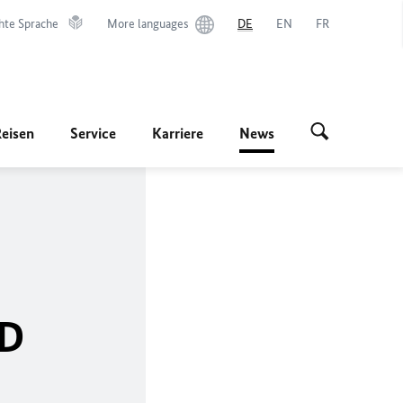
hte Sprache
More languages
DE
EN
FR
Reisen
Service
Karriere
News
AD