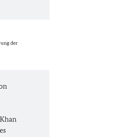
rung der
von
m Khan
es