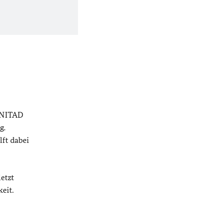
 UNITAD
g.
ft dabei
etzt
eit.