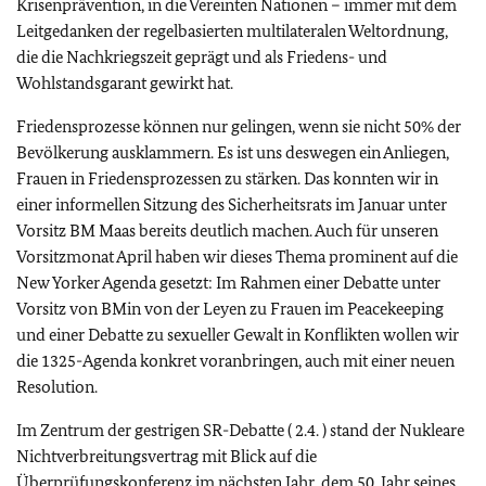
Krisenprävention, in die Vereinten Nationen – immer mit dem
Leitgedanken der regelbasierten multilateralen Weltordnung,
die die Nachkriegszeit geprägt und als Friedens- und
Wohlstandsgarant gewirkt hat.
Friedensprozesse können nur gelingen, wenn sie nicht 50% der
Bevölkerung ausklammern. Es ist uns deswegen ein Anliegen,
Frauen in Friedensprozessen zu stärken. Das konnten wir in
einer informellen Sitzung des Sicherheitsrats im Januar unter
Vorsitz BM Maas bereits deutlich machen. Auch für unseren
Vorsitzmonat April haben wir dieses Thema prominent auf die
New Yorker Agenda gesetzt: Im Rahmen einer Debatte unter
Vorsitz von BMin von der Leyen zu Frauen im Peacekeeping
und einer Debatte zu sexueller Gewalt in Konflikten wollen wir
die 1325-Agenda konkret voranbringen, auch mit einer neuen
Resolution.
Im Zentrum der gestrigen SR-Debatte ( 2.4. ) stand der Nukleare
Nichtverbreitungsvertrag mit Blick auf die
Überprüfungskonferenz im nächsten Jahr, dem 50. Jahr seines