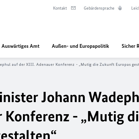
Kontakt
Gebärdensprache
Leic
Auswärtiges Amt
Außen- und Europapolitik
Sicher 
hul auf der XIII. Adenauer Konferenz - „Mutig die Zukunft Europas gest
nister Johann Wadeph
r Konferenz - „Mutig d
estalten“