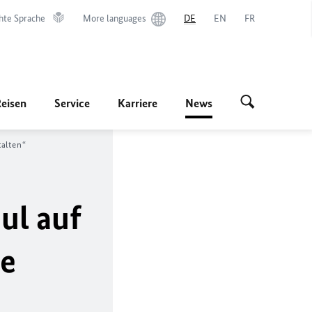
hte Sprache
More languages
DE
EN
FR
Reisen
Service
Karriere
News
alten“
ul auf
ie