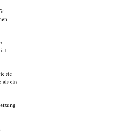
ir
chen
ch
ist
ie sie
 als ein
setzung
,