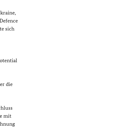
kraine,
 Defence
te sich
otential
er die
chluss
e mit
ichnung