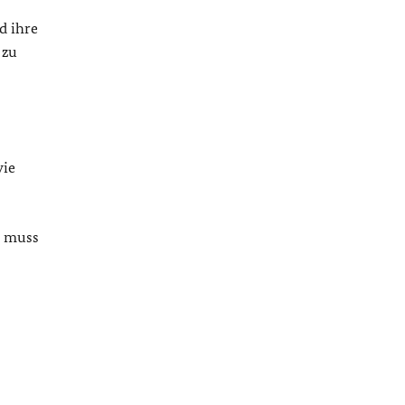
d ihre
 zu
wie
r muss