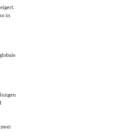
eigert.
so in
globale
klungen
d
 zwei