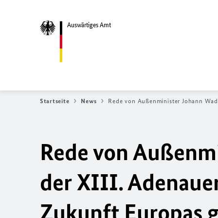
Auswärtiges Amt
Startseite
News
Rede von Außenminister Johann Wadep
Rede von Außenmi
der XIII. Adenaue
Zukunft Europas g