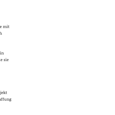
e mit
ch
in
e sie
jekt
affung