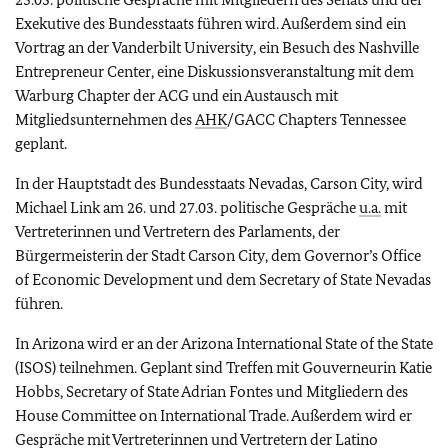
Exekutive des Bundesstaats führen wird. Außerdem sind ein
Vortrag an der
Vanderbilt University
, ein Besuch des
Nashville
Entrepreneur Center
, eine Diskussionsveranstaltung mit dem
Warburg Chapter
der
ACG
und ein Austausch mit
Mitgliedsunternehmen des
AHK
/GACC Chapters Tennessee
geplant.
In der Hauptstadt des Bundesstaats
Nevadas
,
Carson City,
wird
Michael Link am 26. und 27.03. politische Gespräche
u.a.
mit
Vertreterinnen und Vertretern des Parlaments, der
Bürgermeisterin der Stadt
Carson City
, dem
Governor’s Office
of Economic Development
und dem
Secretary of State
Nevadas
führen.
In
Arizona
wird er an der
Arizona International State of the State
(ISOS) teilnehmen. Geplant sind Treffen mit Gouverneurin
Katie
Hobbs, Secretary of State Adrian Fontes
und Mitgliedern des
House Committee on International Trade.
Außerdem wird er
Gespräche mit Vertreterinnen und Vertretern der
Latino