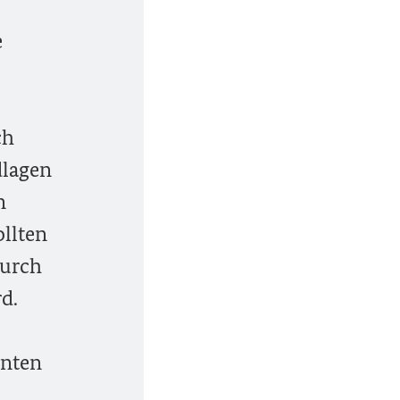
e
ch
dlagen
n
llten
durch
d.
inten