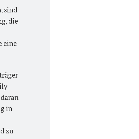
, sind
g, die
e eine
träger
ily
 daran
g in
nd zu