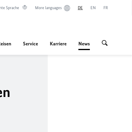
hte Sprache
More languages
DE
EN
FR
Reisen
Service
Karriere
News
en