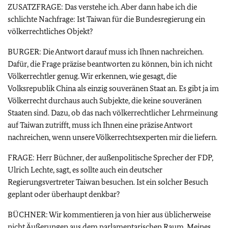
ZUSATZFRAGE: Das verstehe ich. Aber dann habe ich die
schlichte Nachfrage: Ist Taiwan für die Bundesregierung ein
völkerrechtliches Objekt?
BURGER: Die Antwort darauf muss ich Ihnen nachreichen.
Dafür, die Frage präzise beantworten zu können, bin ich nicht
Völkerrechtler genug. Wir erkennen, wie gesagt, die
Volksrepublik China als einzig souveränen Staat an. Es gibt ja im
Völkerrecht durchaus auch Subjekte, die keine souveränen
Staaten sind. Dazu, ob das nach völkerrechtlicher Lehrmeinung
auf Taiwan zutrifft, muss ich Ihnen eine präzise Antwort
nachreichen, wenn unsere Völkerrechtsexperten mir die liefern.
FRAGE: Herr Büchner, der außenpolitische Sprecher der FDP,
Ulrich Lechte, sagt, es sollte auch ein deutscher
Regierungsvertreter Taiwan besuchen. Ist ein solcher Besuch
geplant oder überhaupt denkbar?
BÜCHNER: Wir kommentieren ja von hier aus üblicherweise
nicht Äußerungen aus dem parlamentarischen Raum. Meines