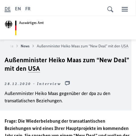
DE
EN
FR
Auswärtiges Amt
tartseite
News
Außenminister Heiko Maas zum
“New Deal”
mit den
USA
Außenminister Heiko Maas zum
“New Deal”
mit den
USA
28.12.2020 - Interview
Außenminister Heiko Maas gegenüber der dpa zu den
transatlatischen Beziehungen.
Frage: Die Wiederbelebung der transatlantischen
Beziehungen wird eines Ihrer Hauptprojekte im kommenden
Jahr sein. Sie sprechen von einem
“New Deal”
und wollen der