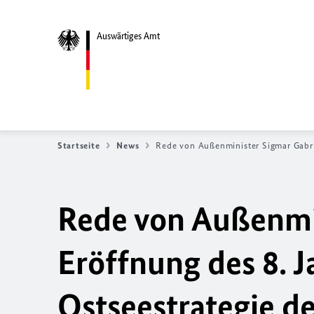
Auswärtiges Amt
Startseite
News
Rede von Außenminister Sigmar Gabri
Rede von Außenmin
Eröffnung des 8. 
Ostseestrategie d