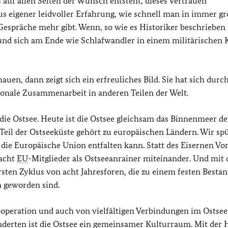
 auf allen Seiten der Wunsch entsteht, dieses Vertrauen
us eigener leidvoller Erfahrung, wie schnell man in immer g
Gespräche mehr gibt. Wenn, so wie es Historiker beschrieben
und sich am Ende wie Schlafwandler in einem militärischen 
uen, dann zeigt sich ein erfreuliches Bild. Sie hat sich durc
gionale Zusammenarbeit in anderen Teilen der Welt.
ie Ostsee. Heute ist die Ostsee gleichsam das Binnenmeer de
Teil der Ostseeküste gehört zu europäischen Ländern. Wir sp
 die Europäische Union entfalten kann. Statt des Eisernen Vo
 acht
EU
-Mitglieder als Ostseeanrainer miteinander. Und mit
sten Zyklus von acht Jahresforen, die zu einem festen Bestan
 geworden sind.
ooperation und auch von vielfältigen Verbindungen im Ostse
underten ist die Ostsee ein gemeinsamer Kulturraum. Mit der 