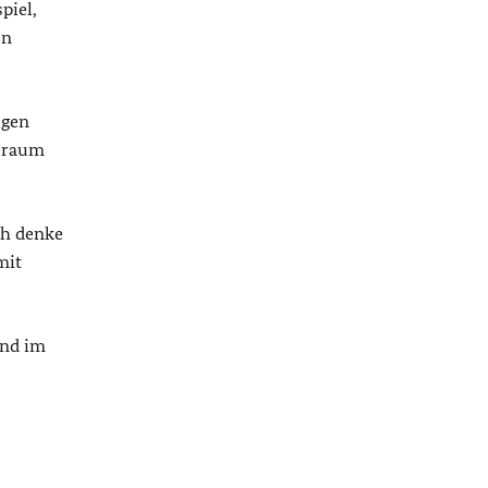
piel,
en
ugen
eeraum
ch denke
mit
and im