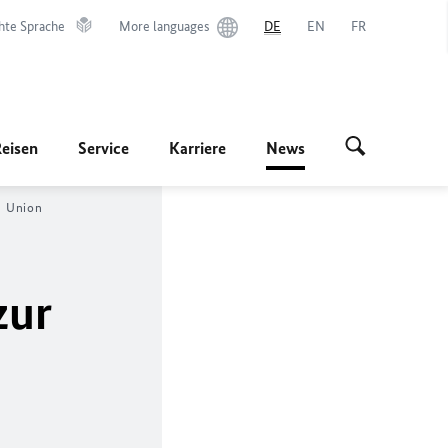
hte Sprache
More languages
DE
EN
FR
Reisen
Service
Karriere
News
n Union
zur