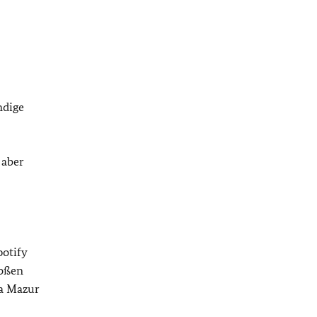
ndige
 aber
otify
roßen
ra Mazur