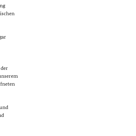
ang
tischen
gar
 der
 unserem
ffneten
 und
nd