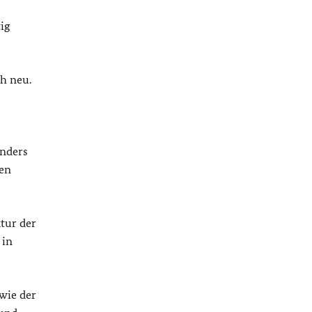
ig
h neu.
onders
ten
ktur der
 in
 wie der