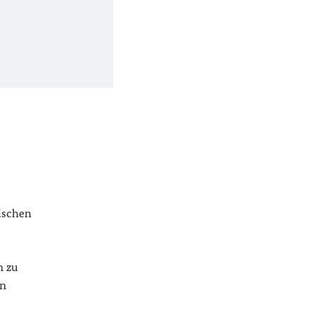
ischen
n zu
in