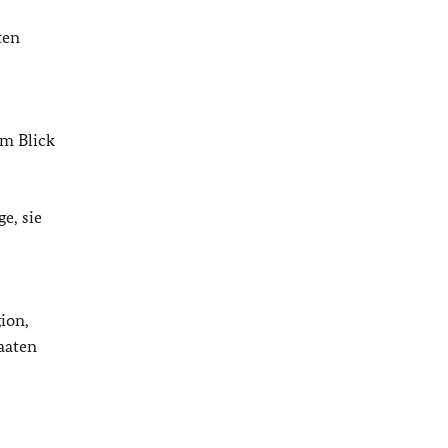
ten
em Blick
e, sie
ion,
aaten