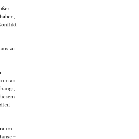
rößer
 haben,
Konflikt
haus zu
r
üren an
rhangs,
 diesem
dteil
eraum.
Hanse –