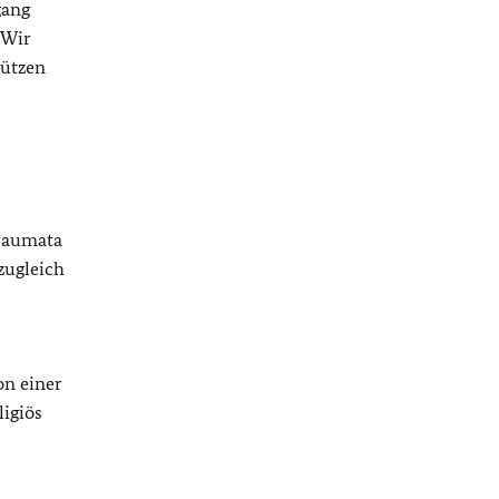
gang
 Wir
tützen
Traumata
zugleich
on einer
ligiös