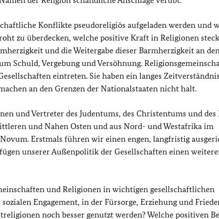
m Namen der Religion schändliche Anschläge verübt.
rtschaftliche Konflikte pseudoreligiös aufgeladen werden und 
droht zu überdecken, welche positive Kraft in Religionen steck
rmherzigkeit und die Weitergabe dieser Barmherzigkeit an de
n um Schuld, Vergebung und Versöhnung. Religionsgemeinsch
esellschaften eintreten. Sie haben ein langes Zeitverständnis
 machen an den Grenzen der Nationalstaaten nicht halt.
nen und Vertreter des Judentums, des Christentums und des
Mittleren und Nahen Osten und aus Nord- und Westafrika im
 Novum. Erstmals führen wir einen engen, langfristig ausger
d fügen unserer Außenpolitik der Gesellschaften einen weiter
nschaften und Religionen in wichtigen gesellschaftlichen
 sozialen Engagement, in der Fürsorge, Erziehung und Friede
treligionen noch besser genutzt werden? Welche positiven Be