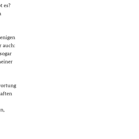
t es?
n
wenigen
r auch:
 sogar
meiner
wortung
haften
n,