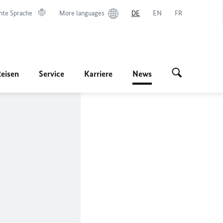
hte Sprache
More languages
DE
EN
FR
Reisen
Service
Karriere
News