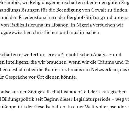
 Mosambik, wo Religionsgemeinschaften über einen guten Zu
rhandlungslösungen für die Beendigung von Gewalt zu finden.
 und den Friedensforschern der Berghof-Stiftung und unters
 von Radikalisierung im Libanon. In Nigeria versuchen wir
ogue zwischen christlichen und muslimischen
schaften erweitert unsere außenpolitischen Analyse- und
llen Intelligenz, die wir brauchen, wenn wir die Träume und 
eben deshalb über die Konferenz hinaus ein Netzwerk an, das 
ür Gespräche vor Ort dienen könnte.
se aus der Zivilgesellschaft ist auch Teil der strategischen
ildungspolitik seit Beginn dieser Legislaturperiode – weg v
ßenpolitik der Gesellschaften. In einer Welt voller pseudore