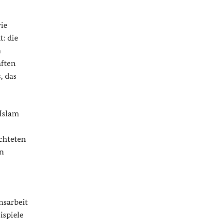
wie
t: die
n
aften
, das
 Islam
ichteten
en
nsarbeit
ispiele