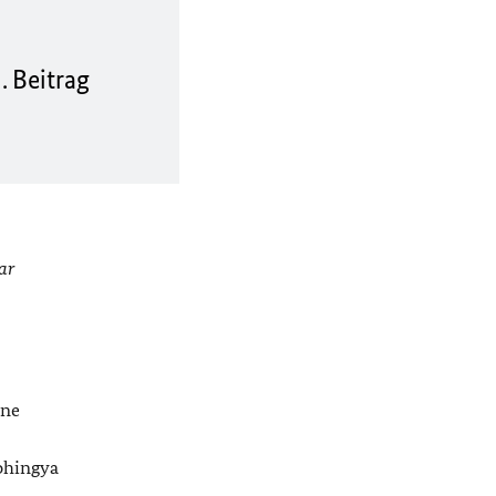
. Beitrag
ar
ine
ohingya