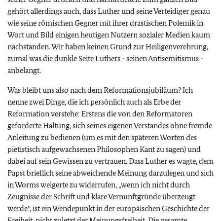
gehört allerdings auch, dass Luther und seine Verteidiger genau
wie seine römischen Gegner mit ihrer drastischen Polemik in
Wort und Bild einigen heutigen Nutzern sozialer Medien kaum
nachstanden. Wir haben keinen Grund zur Heiligenverehrung,
zumal was die dunkle Seite Luthers - seinen Antisemitismus -
anbelangt.
Was bleibt uns also nach dem Reformationsjubiläum? Ich
nenne zwei Dinge, die ich persönlich auch als Erbe der
Reformation verstehe: Erstens die von den Reformatoren
geforderte Haltung, sich seines eigenen Verstandes ohne fremde
Anleitung zu bedienen (um es mit den späteren Worten des
pietistisch aufgewachsenen Philosophen Kant zu sagen) und
dabei auf sein Gewissen zu vertrauen. Dass Luther es wagte, dem
Papst brieflich seine abweichende Meinung darzulegen und sich
in Worms weigerte zu widerrufen, „wenn ich nicht durch
Zeugnisse der Schrift und klare Vernunftgründe überzeugt
werde“, ist ein Wendepunkt in der europäischen Geschichte der
Freiheit, nicht zuletzt der Meinungsfreiheit. Die gesamte