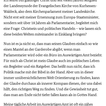
Ich selbst bin gläubiger Christ und seit vielen Jahren Mitglied
der Landessynode der Evangelischen Kirche von Kurhessen-
Waldeck, also dem Kirchenparlament meiner Landeskirche.
Nicht erst seit meiner Ernennung zum Europa-Staatsminister,
sondern seit über 18 Jahren als Parlamentarier, begleitet mich
eine Frage: Christsein und politisches Handeln – wie lassen sich
diese beiden Welten miteinander in Einklang bringen?
Nun ist es ja nicht so, dass man seinen Glauben einfach so wie
einen Mantel an der Garderobe abgibt, wenn man
Parlamentarier wird oder ein Büro im Auswärtigen Amt bezieht.
Für mich als Christ ist mein Glaube auch im politischen Leben
ein Begleiter und ein Ratgeber. Das heißt nun nicht, dass ich
Politik mache mit der Bibel in der Hand. Aber um in dieser
immer unübersichtlicheren Welt Orientierung zu finden, kann
der Glaube durchaus als innerer Kompass dienen, der uns dabei
hilft, den richtigen Weg zu finden. Und die Gewissheit tut gut,
dass man am Ende nicht tiefer fallen kann als in Gottes Hand.
Meine tägliche Arbeit im Auswärtigen Amt ist oft ein zähes