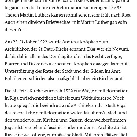
dortigen Bildersturm kam er schon bald wieder nach Riga und
begann hier die Lehre der Reformation zu predigen. Die 95
Thesen Martin Luthers kamen somit schon sehr früh nach Riga.
Auch einen direkten Briefwechsel mit Martin Luther gab es in
dieser Zeit.
Am 23. Oktober 1522 wurde Andreas Knöpken zum
Archidiakon der St. Petri-Kirche ernannt. Dies war ein Novum,
da bis dahin allein das Domkapitel über das Recht verfügte,
Pfarrer und Diakone zu ernennen. Knöpken dagegen kam mit
Unterstützung des Rates der Stadt und der Gilden ins Amt.
Politiker entschieden also maßgeblich über ein Kirchenamt.
Die St. Petri-Kirche wurde ab 1522 zur Wiege der Reformation
in Riga, zwischenzeitlich zählt sie zum Weltkulturerbe. Noch
heute spiegelt die beeindruckende Architektur der Stadt Riga
das reiche Erbe der Reformation wider. Mit ihrer Altstadt und
den wundervollen Kirchen und Gassen, dem weltberühmten
Jugendstilviertel und faszinierender moderner Architektur ist
Riga eine weltoffene, europäische Stadt. Mit ihren Plätzen lädt