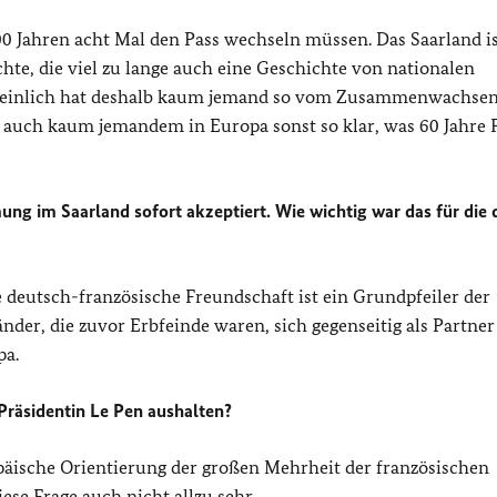
00 Jahren acht Mal den Pass wechseln müssen. Das Saarland is
hte, die viel zu lange auch eine Geschichte von nationalen
scheinlich hat deshalb kaum jemand so vom Zusammenwachse
b auch kaum jemandem in Europa sonst so klar, was 60 Jahre 
ng im Saarland sofort akzeptiert. Wie wichtig war das für die 
ie deutsch-französische Freundschaft ist ein Grundpfeiler der
der, die zuvor Erbfeinde waren, sich gegenseitig als Partner
pa.
Präsidentin Le Pen aushalten?
päische Orientierung der großen Mehrheit der französischen
se Frage auch nicht allzu sehr.