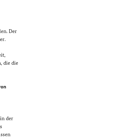
len. Der
er.
it,
 die die
von
in der
s
üssen