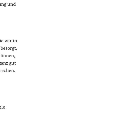
tung und
ie wir in
besorgt,
können,
ganz gut
brechen.
ele