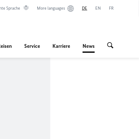
hte Sprache
More languages
DE
EN
FR
Reisen
Service
Karriere
News