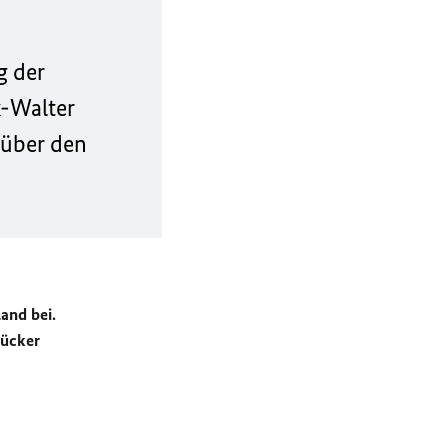
g der
k-Walter
 über den
and bei.
rücker