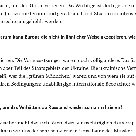
darin, mit den Guten zu reden. Das Wichtige ist doch gerade m
 im Justizministerium sind gerade auch mit Staaten im intens
enrechte ausgehöhlt werden.
rum kann Europa die nicht in ähnlicher Weise akzeptieren, wie
eichen. Die Voraussetzungen waren doch völlig andere. Das S
m aber Teil des Staatsgebiets der Ukraine. Die ukrainische Ver
weiß, wer die „grünen Männchen“ waren und von wem sie auf 
fairen Bedingungen; unabhängige internationale Beobachter 
, um das Verhältnis zu Russland wieder zu normalisieren?
sicher nicht dadurch lösen, dass wir nachträglich das akzept
idmen wir uns der sehr schwierigen Umsetzung des Minsker