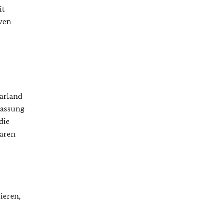
it
iven
aarland
fassung
die
waren
ieren,