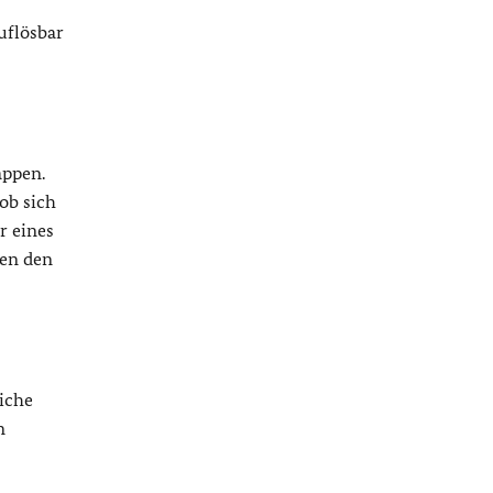
uflösbar
appen.
 ob sich
r eines
gen den
iche
n