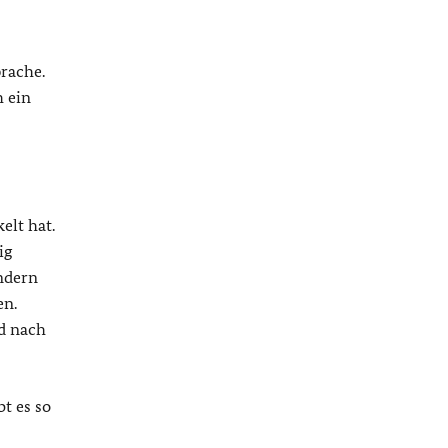
rache.
h ein
elt hat.
ig
ndern
en.
rd nach
t es so