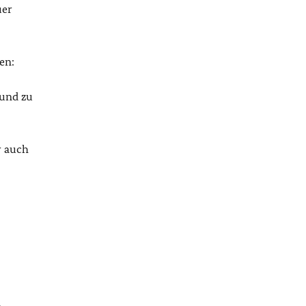
uer
en:
 und zu
r auch