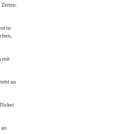
 Zeiten.
nt in
schen,
n mit
steht an
 Türkei
 an