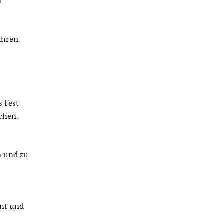
n
ahren.
s Fest
chen.
n und zu
ent und