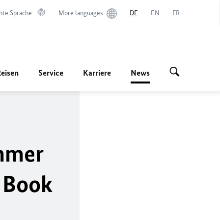
hte Sprache
More languages
DE
EN
FR
Reisen
Service
Karriere
News
öhmer
l Book