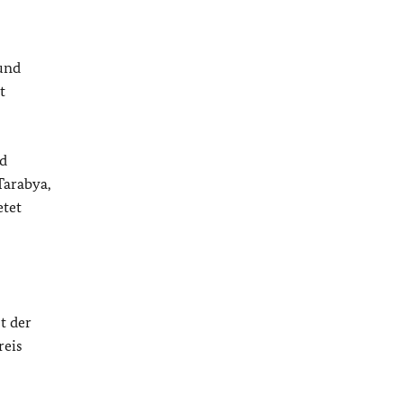
und
t
nd
Tarabya,
etet
t der
reis