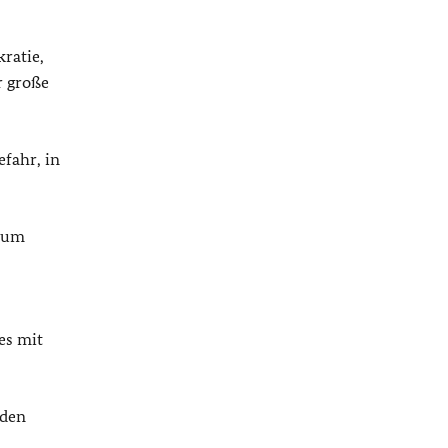
ratie,
r große
efahr, in
 zum
es mit
nden