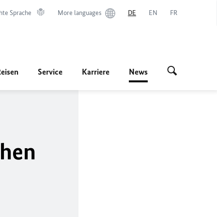
hte Sprache
More languages
DE
EN
FR
Reisen
Service
Karriere
News
chen