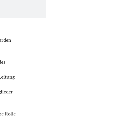
wurden
des
Leitung
lieder
re Rolle