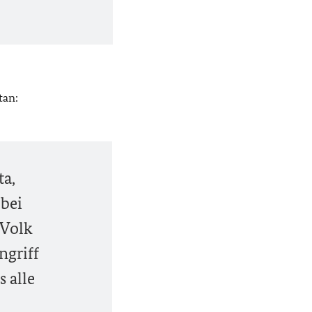
tan:
ta,
bei
 Volk
ngriff
 alle