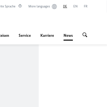
hte Sprache
More languages
DE
EN
FR
Reisen
Service
Karriere
News