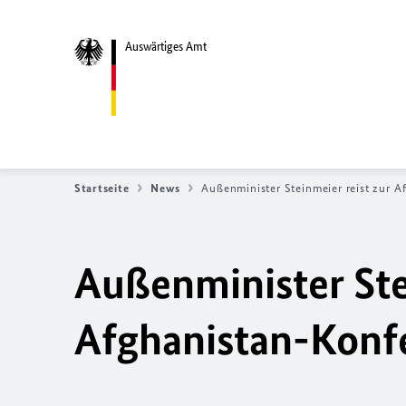
Auswärtiges Amt
Startseite
News
Außenminister Steinmeier reist zur A
Außenminister Ste
Afghanistan-Konfe