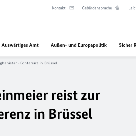
Kontakt
Gebärdensprache
Leic
Auswärtiges Amt
Außen- und Europapolitik
Sicher 
fghanistan-Konferenz in Brüssel
inmeier reist zur
renz in Brüssel