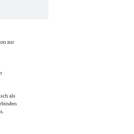
on zur
er
sch als
erbinden
s.