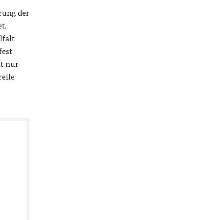
rung der
t.
lfalt
fest
ht nur
relle