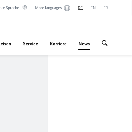
hte Sprache
More languages
DE
EN
FR
Reisen
Service
Karriere
News