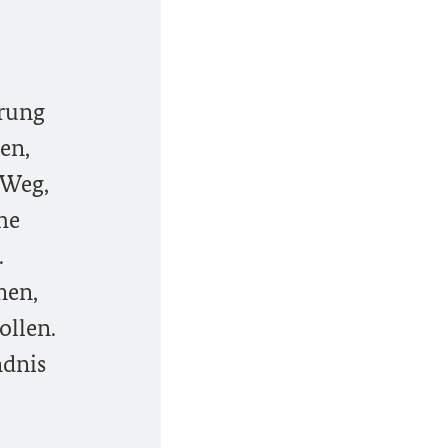
erung
en,
 Weg,
he
.
men,
ollen.
ndnis