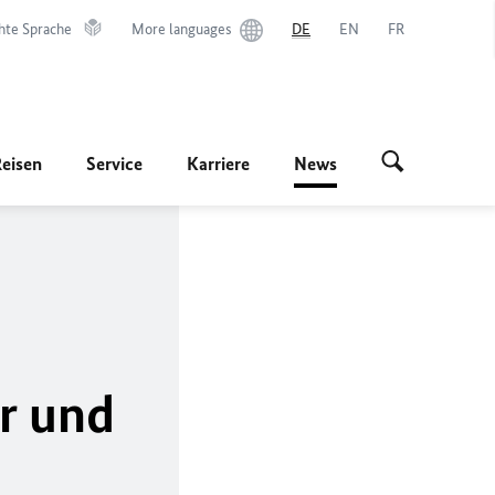
hte Sprache
More languages
DE
EN
FR
Reisen
Service
Karriere
News
r und