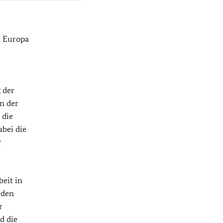
n Europa
 der
n der
 die
abei die
r
eit in
 den
r
d die