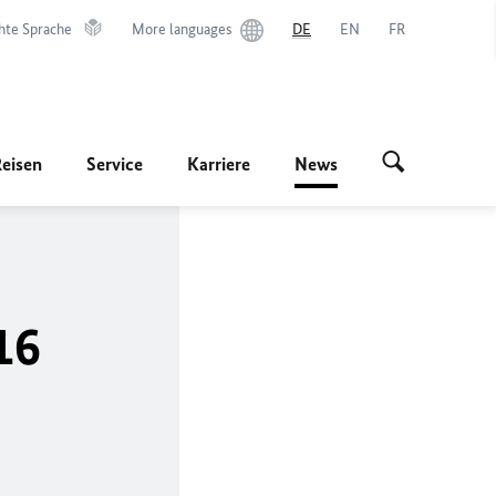
hte Sprache
More languages
DE
EN
FR
Reisen
Service
Karriere
News
16