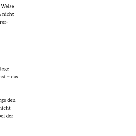
e Weise
n nicht
rer-
ologe
st – das
rge den
nicht
ei der