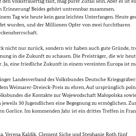
den Volkstrauertag fällt, mag purer Zufall sein. Aber es ist ei
h Erinnerung! Beides gehört untrennbar zusammen.
einem Tag wie heute kein ganz leichtes Unterfangen. Heute g
rdet wurden, und der Millionen Opfer von zwei furchtbaren
eckensherrschaft.
ck nicht nur zurück, sondern wir haben auch gute Gründe, tr
ng in die Zukunft zu schauen. Die Preisträger, die wir heute
 Ja, eine friedliche Zukunft in einem vereinten Europa ist m
ringer Landesverband des Volksbundes Deutsche Kriegsgräber
 dem Weimarer-Dreieck-Preis zu ehren. Auf ursprünglich poln
Volksbundes die Kontakte zur Wojewodschaft Małopolska sowie
 jeweils 30 Jugendlichen eine Begegnung zu ermöglichen. Zu
 Gorlice. Im kommenden Jahr ist ein drittes Treffen in Fra
ka, Verena Kaldik, Clement Siche und Stephanie Roth fünf