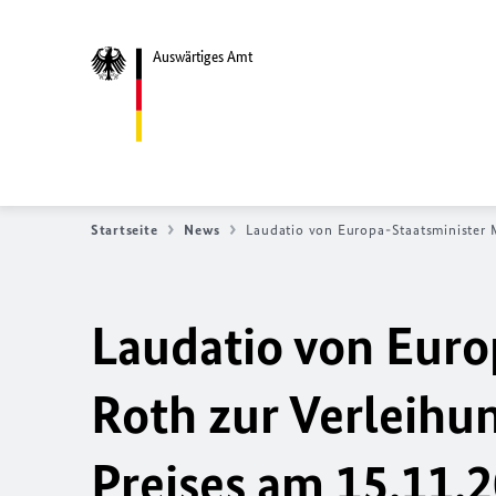
Auswärtiges Amt
Startseite
News
Laudatio von Europa-Staatsminister 
Laudatio von Euro
Roth zur Verleihu
Preises am 15.11.