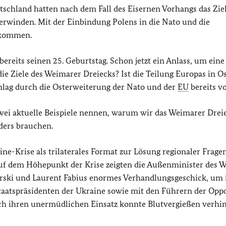
schland hatten nach dem Fall des Eisernen Vorhangs das Zie
erwinden. Mit der Einbindung Polens in die Nato und die
ekommen.
reits seinen 25. Geburtstag. Schon jetzt ein Anlass, um eine
ie Ziele des Weimarer Dreiecks? Ist die Teilung Europas in O
chlag durch die Osterweiterung der Nato und der
EU
bereits v
 zwei aktuelle Beispiele nennen, warum wir das Weimarer Drei
nders brauchen.
e-Krise als trilaterales Format zur Lösung regionaler Fragen
uf dem Höhepunkt der Krise zeigten die Außenminister des 
rski und Laurent Fabius enormes Verhandlungsgeschick, um 
taatspräsidenten der Ukraine sowie mit den Führern der Oppo
rch ihren unermüdlichen Einsatz konnte Blutvergießen verhi