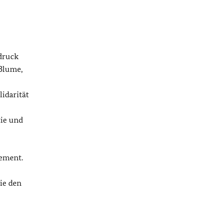
druck
 Blume,
idarität
ie und
gement.
ie den