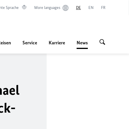
hte Sprache
More languages
DE
EN
FR
Reisen
Service
Karriere
News
hael
ck-