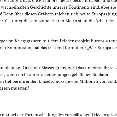
erfahren, dass die Friedhöfe, die sie besucht haben, und die
 wechselhaften Geschichte unseres Kontinents sind. Aber sie
s! Denn über diesen Gräbern reichen sich heute Europas jung
rn“ – unter diesem wunderbaren Motto steht die Arbeit des
flege von Kriegsgräbern mit dem Friedensprojekt Europa zu tun
hen Kommission, hat das treffend formuliert: „Wer Europa v
n nicht am Ort eines Massengrabs, wird das unvorstellbare L
st, wenn nicht am Grab eines jungen gefallenen Soldaten,
len tief berührenden Einzelschicksale von Millionen von Sold
 lassen mussten?
ormat bei der Fortentwicklung des europäischen Friedensproje