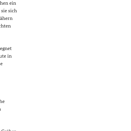
chen ein
sie sich
nähern
chten
gegnet
ute in
ie
che
n