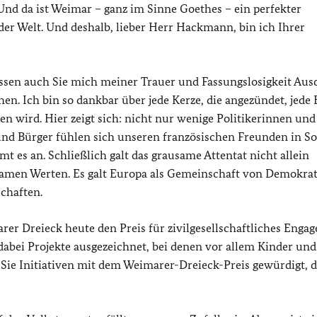
nd da ist Weimar – ganz im Sinne Goethes – ein perfekter
er Welt. Und deshalb, lieber Herr Hackmann, bin ich Ihrer
assen auch Sie mich meiner Trauer und Fassungslosigkeit Aus
hen. Ich bin so dankbar über jede Kerze, die angezündet, jede
en wird. Hier zeigt sich: nicht nur wenige Politikerinnen und
und Bürger fühlen sich unseren französischen Freunden in Sol
es an. Schließlich galt das grausame Attentat nicht allein
amen Werten. Es galt Europa als Gemeinschaft von Demokrat
schaften.
rer Dreieck heute den Preis für zivilgesellschaftliches Enga
abei Projekte ausgezeichnet, bei denen vor allem Kinder und
Sie Initiativen mit dem Weimarer-Dreieck-Preis gewürdigt, d