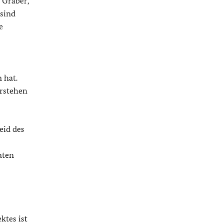
 Gräber,
 sind
e
 hat.
erstehen
eid des
aten
ktes ist