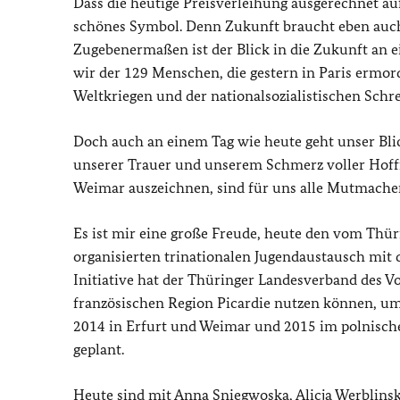
Dass die heutige Preisverleihung ausgerechnet auf 
schönes Symbol. Denn Zukunft braucht eben auc
Zugebenermaßen ist der Blick in die Zukunft an 
wir der 129 Menschen, die gestern in Paris ermo
Weltkriegen und der nationalsozialistischen Schr
Doch auch an einem Tag wie heute geht unser Bli
unserer Trauer und unserem Schmerz voller Hoffnu
Weimar auszeichnen, sind für uns alle Mutmacher.
Es ist mir eine große Freude, heute den vom Thü
organisierten trinationalen Jugendaustausch mit
Initiative hat der Thüringer Landesverband des 
französischen Region Picardie nutzen können, um
2014 in Erfurt und Weimar und 2015 im polnischen
geplant.
Heute sind mit Anna Sniegwoska, Alicja Werblins