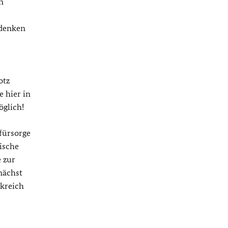
n
edenken
otz
 hier in
öglich!
fürsorge
ische
 zur
nächst
nkreich