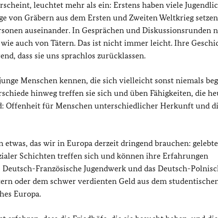
scheint, leuchtet mehr als ein: Erstens haben viele Jugendli
ege von Gräbern aus dem Ersten und Zweiten Weltkrieg setzen 
Personen auseinander. In Gesprächen und Diskussionsrunden 
wie auch von Tätern. Das ist nicht immer leicht. Ihre Geschi
nd, dass sie uns sprachlos zurücklassen.
unge Menschen kennen, die sich vielleicht sonst niemals be
schiede hinweg treffen sie sich und üben Fähigkeiten, die he
nd: Offenheit für Menschen unterschiedlicher Herkunft und d
 etwas, das wir in Europa derzeit dringend brauchen: gelebte
ozialer Schichten treffen sich und können ihre Erfahrungen
s Deutsch-Französische Jugendwerk und das Deutsch-Polnis
rn oder dem schwer verdienten Geld aus dem studentische
ches Europa.