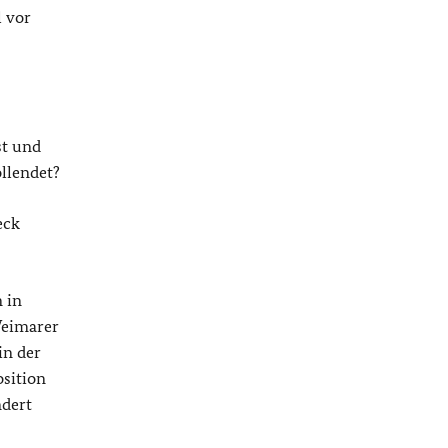
l vor
st und
ollendet?
eck
 in
Weimarer
in der
sition
ndert