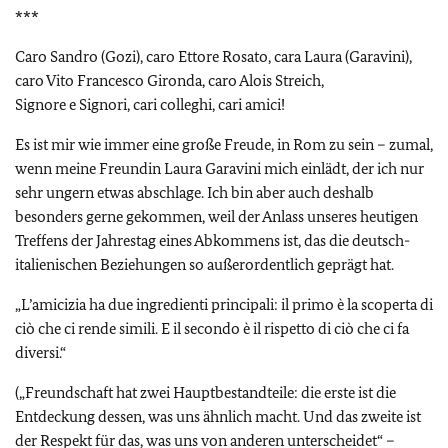
***
Caro Sandro (Gozi), caro Ettore Rosato, cara Laura (Garavini),
caro Vito Francesco Gironda, caro Alois Streich,
Signore e Signori, cari colleghi, cari amici!
Es ist mir wie immer eine große Freude, in Rom zu sein – zumal,
wenn meine Freundin Laura Garavini mich einlädt, der ich nur
sehr ungern etwas abschlage. Ich bin aber auch deshalb
besonders gerne gekommen, weil der Anlass unseres heutigen
Treffens der Jahrestag eines Abkommens ist, das die deutsch-
italienischen Beziehungen so außerordentlich geprägt hat.
„L’amicizia ha due ingredienti principali: il primo è la scoperta di
ciò che ci rende simili. E il secondo è il rispetto di ciò che ci fa
diversi.“
(„Freundschaft hat zwei Hauptbestandteile: die erste ist die
Entdeckung dessen, was uns ähnlich macht. Und das zweite ist
der Respekt für das, was uns von anderen unterscheidet“ –